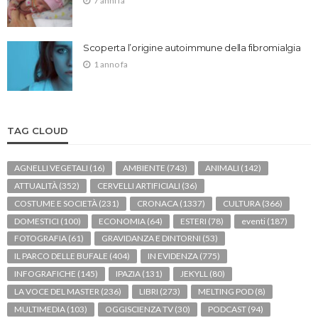
7 anni fa
Scoperta l’origine autoimmune della fibromialgia
1 anno fa
TAG CLOUD
AGNELLI VEGETALI
(16)
AMBIENTE
(743)
ANIMALI
(142)
ATTUALITÀ
(352)
CERVELLI ARTIFICIALI
(36)
COSTUME E SOCIETÀ
(231)
CRONACA
(1337)
CULTURA
(366)
DOMESTICI
(100)
ECONOMIA
(64)
ESTERI
(78)
eventi
(187)
FOTOGRAFIA
(61)
GRAVIDANZA E DINTORNI
(53)
IL PARCO DELLE BUFALE
(404)
IN EVIDENZA
(775)
INFOGRAFICHE
(145)
IPAZIA
(131)
JEKYLL
(80)
LA VOCE DEL MASTER
(236)
LIBRI
(273)
MELTING POD
(8)
MULTIMEDIA
(103)
OGGISCIENZA TV
(30)
PODCAST
(94)