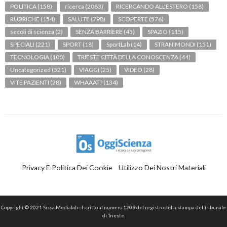
POLITICA
(158)
ricerca
(2083)
RICERCANDO ALL'ESTERO
(158)
RUBRICHE
(154)
SALUTE
(798)
SCOPERTE
(576)
secoli di scienza
(2)
SENZA BARRIERE
(45)
SPAZIO
(115)
SPECIALI
(221)
SPORT
(18)
SportLab
(14)
STRANIMONDI
(151)
TECNOLOGIA
(100)
TRIESTE CITTÀ DELLA CONOSCENZA
(44)
Uncategorized
(521)
VIAGGI
(25)
VIDEO
(28)
VITE PAZIENTI
(28)
WHAAAT?
(134)
Privacy E Politica Dei Cookie
Utilizzo Dei Nostri Materiali
Copyright © 2021 Sissa Medialab - Iscritto al numero 1209 del registro della stampa del Tribunale
di Trieste.