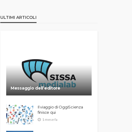
ULTIMI ARTICOLI
Messaggio dell’editore
Il viaggio di OggiScienza
finisce qui
1 mese fa