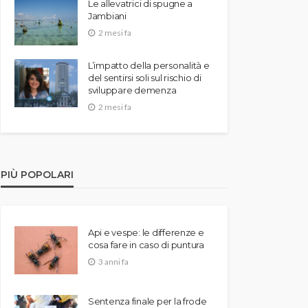
Le allevatrici di spugne a
Jambiani
2 mesi fa
L’impatto della personalità e
del sentirsi soli sul rischio di
sviluppare demenza
2 mesi fa
PIÙ POPOLARI
Api e vespe: le differenze e
cosa fare in caso di puntura
3 anni fa
Sentenza finale per la frode