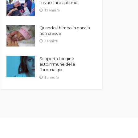
su vaccini e autismo
12 anni fa
Quando il bimbo in pancia
non cresce
7 anni fa
Scoperta l’origine
autoimmune della
fibromialgia
1 anno fa