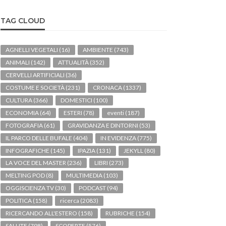
TAG CLOUD
AGNELLI VEGETALI
(16)
AMBIENTE
(743)
ANIMALI
(142)
ATTUALITÀ
(352)
CERVELLI ARTIFICIALI
(36)
COSTUME E SOCIETÀ
(231)
CRONACA
(1337)
CULTURA
(366)
DOMESTICI
(100)
ECONOMIA
(64)
ESTERI
(78)
eventi
(187)
FOTOGRAFIA
(61)
GRAVIDANZA E DINTORNI
(53)
IL PARCO DELLE BUFALE
(404)
IN EVIDENZA
(775)
INFOGRAFICHE
(145)
IPAZIA
(131)
JEKYLL
(80)
LA VOCE DEL MASTER
(236)
LIBRI
(273)
MELTING POD
(8)
MULTIMEDIA
(103)
OGGISCIENZA TV
(30)
PODCAST
(94)
POLITICA
(158)
ricerca
(2083)
RICERCANDO ALL'ESTERO
(158)
RUBRICHE
(154)
SALUTE
(798)
SCOPERTE
(576)