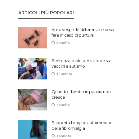
ARTICOLI PIÙ POPOLARI
Api e vespe: le differenze e cosa
fare in caso di puntura
3 anni fa
Sentenza finale per la frode su
vaccini e autismo
12 anni fa
Quando il bimbo in pancia non
cresce
7 anni fa
Scoperta l’origine autoimmune
della fibromialgia
1 anno fa