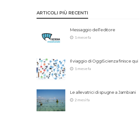
ARTICOLI PIÙ RECENTI
Messaggio dell’editore
1 mese fa
Il viaggio di OggiScienza finisce qui
1 mese fa
Le allevatrici di spugne a Jambiani
2 mesi fa