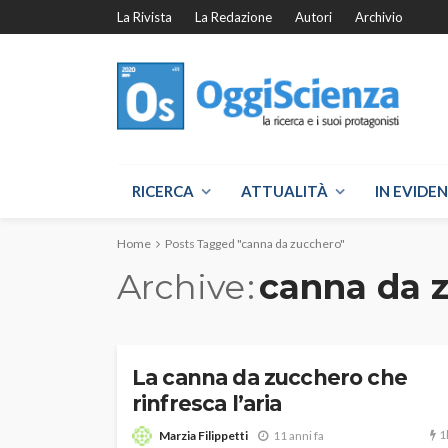
La Rivista
La Redazione
Autori
Archivio
RICERCA
ATTUALITÀ
IN EVIDE
Home
Posts Tagged "canna da zucchero"
Archive
canna da 
La canna da zucchero che
rinfresca l’aria
1
Marzia Filippetti
11 anni fa