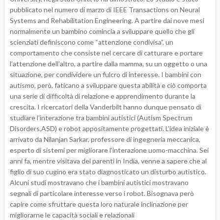
pubblicato nel numero di marzo di IEEE Transactions on Neural
Systems and Rehabilitation Engineering. A partire dai nove mesi
normalmente un bambino comincia a sviluppare quello che gli
scienziati definiscono come “attenzione condivisa”, un
comportamento che consiste nel cercare di catturare e portare
l’attenzione dell’altro, a partire dalla mamma, su un oggetto o una
situazione, per condividere un fulcro di interesse. I bambini con
autismo, però, faticano a sviluppare questa abilità e ciò comporta
una serie di difficoltà di relazione e apprendimento durante la
crescita. I ricercatori della Vanderbilt hanno dunque pensato di
studiare l’interazione tra bambini autistici (Autism Spectrum
Disorders,ASD) e robot appositamente progettati. L’idea iniziale è
arrivato da Nilanjan Sarkar, professore di ingegneria meccanica,
esperto di sistemi per migliorare l’interazione uomo-macchina. Sei
anni fa, mentre visitava dei parenti in India, venne a sapere che al
figlio di suo cugino era stato diagnosticato un disturbo autistico.
Alcuni studi mostravano che i bambini autistici mostravano
segnali di particolare interesse verso i robot. Bisognava però
capire come sfruttare questa loro naturale inclinazione per
migliorarne le capacità sociali e relazionali