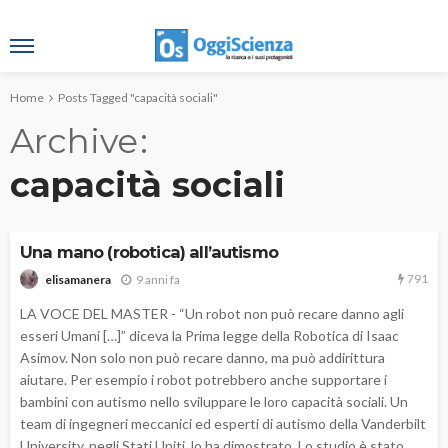
Home
Posts Tagged "capacità sociali"
Archive
capacità sociali
Una mano (robotica) all’autismo
791
9 anni fa
elisamanera
LA VOCE DEL MASTER - “Un robot non può recare danno agli
esseri Umani […]” diceva la Prima legge della Robotica di Isaac
Asimov. Non solo non può recare danno, ma può addirittura
aiutare. Per esempio i robot potrebbero anche supportare i
bambini con autismo nello sviluppare le loro capacità sociali. Un
team di ingegneri meccanici ed esperti di autismo della Vanderbilt
University, negli Stati Uniti, lo ha dimostrato. Lo studio è stato