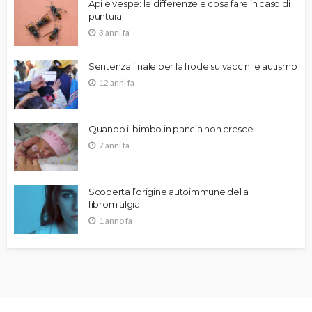
Api e vespe: le differenze e cosa fare in caso di
puntura
3 anni fa
Sentenza finale per la frode su vaccini e autismo
12 anni fa
Quando il bimbo in pancia non cresce
7 anni fa
Scoperta l’origine autoimmune della
fibromialgia
1 anno fa