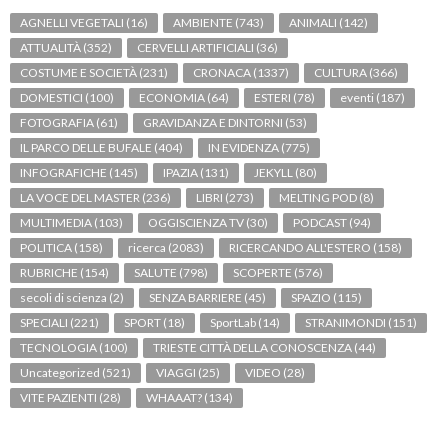
AGNELLI VEGETALI
(16)
AMBIENTE
(743)
ANIMALI
(142)
ATTUALITÀ
(352)
CERVELLI ARTIFICIALI
(36)
COSTUME E SOCIETÀ
(231)
CRONACA
(1337)
CULTURA
(366)
DOMESTICI
(100)
ECONOMIA
(64)
ESTERI
(78)
eventi
(187)
FOTOGRAFIA
(61)
GRAVIDANZA E DINTORNI
(53)
IL PARCO DELLE BUFALE
(404)
IN EVIDENZA
(775)
INFOGRAFICHE
(145)
IPAZIA
(131)
JEKYLL
(80)
LA VOCE DEL MASTER
(236)
LIBRI
(273)
MELTING POD
(8)
MULTIMEDIA
(103)
OGGISCIENZA TV
(30)
PODCAST
(94)
POLITICA
(158)
ricerca
(2083)
RICERCANDO ALL'ESTERO
(158)
RUBRICHE
(154)
SALUTE
(798)
SCOPERTE
(576)
secoli di scienza
(2)
SENZA BARRIERE
(45)
SPAZIO
(115)
SPECIALI
(221)
SPORT
(18)
SportLab
(14)
STRANIMONDI
(151)
TECNOLOGIA
(100)
TRIESTE CITTÀ DELLA CONOSCENZA
(44)
Uncategorized
(521)
VIAGGI
(25)
VIDEO
(28)
VITE PAZIENTI
(28)
WHAAAT?
(134)