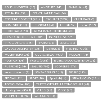
AGNELLI VEGETALI
(16)
AMBIENTE
(743)
ANIMALI
(142)
ATTUALITÀ
(352)
CERVELLI ARTIFICIALI
(36)
COSTUME E SOCIETÀ
(231)
CRONACA
(1337)
CULTURA
(366)
DOMESTICI
(100)
ECONOMIA
(64)
ESTERI
(78)
eventi
(187)
FOTOGRAFIA
(61)
GRAVIDANZA E DINTORNI
(53)
IL PARCO DELLE BUFALE
(404)
IN EVIDENZA
(775)
INFOGRAFICHE
(145)
IPAZIA
(131)
JEKYLL
(80)
LA VOCE DEL MASTER
(236)
LIBRI
(273)
MELTING POD
(8)
MULTIMEDIA
(103)
OGGISCIENZA TV
(30)
PODCAST
(94)
POLITICA
(158)
ricerca
(2083)
RICERCANDO ALL'ESTERO
(158)
RUBRICHE
(154)
SALUTE
(798)
SCOPERTE
(576)
secoli di scienza
(2)
SENZA BARRIERE
(45)
SPAZIO
(115)
SPECIALI
(221)
SPORT
(18)
SportLab
(14)
STRANIMONDI
(151)
TECNOLOGIA
(100)
TRIESTE CITTÀ DELLA CONOSCENZA
(44)
Uncategorized
(521)
VIAGGI
(25)
VIDEO
(28)
VITE PAZIENTI
(28)
WHAAAT?
(134)