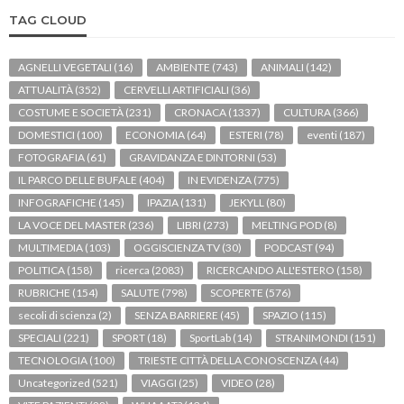
TAG CLOUD
AGNELLI VEGETALI
(16)
AMBIENTE
(743)
ANIMALI
(142)
ATTUALITÀ
(352)
CERVELLI ARTIFICIALI
(36)
COSTUME E SOCIETÀ
(231)
CRONACA
(1337)
CULTURA
(366)
DOMESTICI
(100)
ECONOMIA
(64)
ESTERI
(78)
eventi
(187)
FOTOGRAFIA
(61)
GRAVIDANZA E DINTORNI
(53)
IL PARCO DELLE BUFALE
(404)
IN EVIDENZA
(775)
INFOGRAFICHE
(145)
IPAZIA
(131)
JEKYLL
(80)
LA VOCE DEL MASTER
(236)
LIBRI
(273)
MELTING POD
(8)
MULTIMEDIA
(103)
OGGISCIENZA TV
(30)
PODCAST
(94)
POLITICA
(158)
ricerca
(2083)
RICERCANDO ALL'ESTERO
(158)
RUBRICHE
(154)
SALUTE
(798)
SCOPERTE
(576)
secoli di scienza
(2)
SENZA BARRIERE
(45)
SPAZIO
(115)
SPECIALI
(221)
SPORT
(18)
SportLab
(14)
STRANIMONDI
(151)
TECNOLOGIA
(100)
TRIESTE CITTÀ DELLA CONOSCENZA
(44)
Uncategorized
(521)
VIAGGI
(25)
VIDEO
(28)