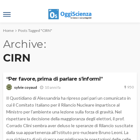
Home
Posts Tagged "CIRN"
Archive
CIRN
“Per favore, prima di parlare s’informi”
950
10 anni fa
sylvie coyaud
Il Quotidiano di Alessandria ha ripreso pari pari un comunicato in
cui il Comitato Italiano per il Rilancio Nucleare impartisce al
Ministro per l'ambiente una lezione sulla forza di gravità. Nel
rispettare la decisione della maggioranza degli elettori, il prof.
Corrado Clini sembra aver deluso le speranze di Rilancio suscitate
dalla sua appartenenza all'Istituto pro-nucleare Bruno Leoni. La
sua richiesta di più ricerca per migliorare le prestazioni delle celle