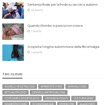
Sentenza finale per la frode su vaccini e autismo
12 anni fa
Quando il bimbo in pancia non cresce
7 anni fa
Scoperta l’origine autoimmune della fibromialgia
1 anno fa
TAG CLOUD
AGNELLI VEGETALI
(16)
AMBIENTE
(743)
ANIMALI
(142)
ATTUALITÀ
(352)
CERVELLI ARTIFICIALI
(36)
COSTUME E SOCIETÀ
(231)
CRONACA
(1337)
CULTURA
(366)
DOMESTICI
(100)
ECONOMIA
(64)
ESTERI
(78)
eventi
(187)