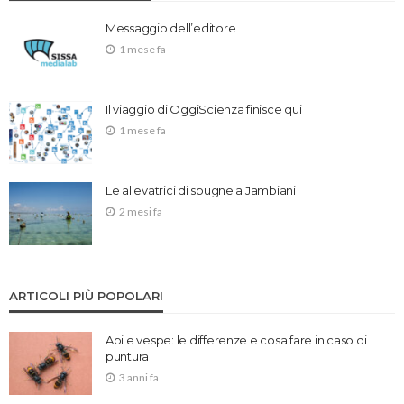
Messaggio dell’editore
1 mese fa
Il viaggio di OggiScienza finisce qui
1 mese fa
Le allevatrici di spugne a Jambiani
2 mesi fa
ARTICOLI PIÙ POPOLARI
Api e vespe: le differenze e cosa fare in caso di
puntura
3 anni fa