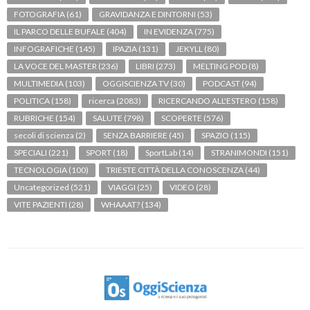
FOTOGRAFIA
(61)
GRAVIDANZA E DINTORNI
(53)
IL PARCO DELLE BUFALE
(404)
IN EVIDENZA
(775)
INFOGRAFICHE
(145)
IPAZIA
(131)
JEKYLL
(80)
LA VOCE DEL MASTER
(236)
LIBRI
(273)
MELTING POD
(8)
MULTIMEDIA
(103)
OGGISCIENZA TV
(30)
PODCAST
(94)
POLITICA
(158)
ricerca
(2083)
RICERCANDO ALL'ESTERO
(158)
RUBRICHE
(154)
SALUTE
(798)
SCOPERTE
(576)
secoli di scienza
(2)
SENZA BARRIERE
(45)
SPAZIO
(115)
SPECIALI
(221)
SPORT
(18)
SportLab
(14)
STRANIMONDI
(151)
TECNOLOGIA
(100)
TRIESTE CITTÀ DELLA CONOSCENZA
(44)
Uncategorized
(521)
VIAGGI
(25)
VIDEO
(28)
VITE PAZIENTI
(28)
WHAAAT?
(134)