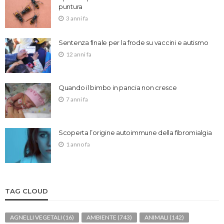
puntura
3 anni fa
Sentenza finale per la frode su vaccini e autismo
12 anni fa
Quando il bimbo in pancia non cresce
7 anni fa
Scoperta l’origine autoimmune della fibromialgia
1 anno fa
TAG CLOUD
AGNELLI VEGETALI
(16)
AMBIENTE
(743)
ANIMALI
(142)