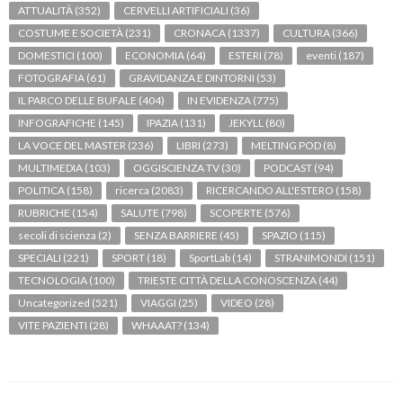
ATTUALITÀ
(352)
CERVELLI ARTIFICIALI
(36)
COSTUME E SOCIETÀ
(231)
CRONACA
(1337)
CULTURA
(366)
DOMESTICI
(100)
ECONOMIA
(64)
ESTERI
(78)
eventi
(187)
FOTOGRAFIA
(61)
GRAVIDANZA E DINTORNI
(53)
IL PARCO DELLE BUFALE
(404)
IN EVIDENZA
(775)
INFOGRAFICHE
(145)
IPAZIA
(131)
JEKYLL
(80)
LA VOCE DEL MASTER
(236)
LIBRI
(273)
MELTING POD
(8)
MULTIMEDIA
(103)
OGGISCIENZA TV
(30)
PODCAST
(94)
POLITICA
(158)
ricerca
(2083)
RICERCANDO ALL'ESTERO
(158)
RUBRICHE
(154)
SALUTE
(798)
SCOPERTE
(576)
secoli di scienza
(2)
SENZA BARRIERE
(45)
SPAZIO
(115)
SPECIALI
(221)
SPORT
(18)
SportLab
(14)
STRANIMONDI
(151)
TECNOLOGIA
(100)
TRIESTE CITTÀ DELLA CONOSCENZA
(44)
Uncategorized
(521)
VIAGGI
(25)
VIDEO
(28)
VITE PAZIENTI
(28)
WHAAAT?
(134)