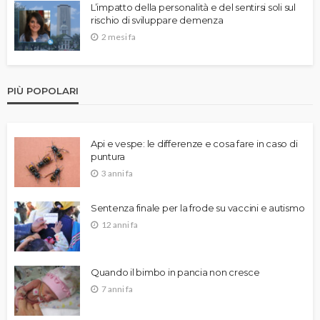
L’impatto della personalità e del sentirsi soli sul
rischio di sviluppare demenza
2 mesi fa
PIÙ POPOLARI
Api e vespe: le differenze e cosa fare in caso di
puntura
3 anni fa
Sentenza finale per la frode su vaccini e autismo
12 anni fa
Quando il bimbo in pancia non cresce
7 anni fa