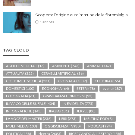
Scoperta l’origine autoimmune della fibromialgia
1 anno fa
TAG CLOUD
AGNELLI VEGETALI
(16)
AMBIENTE
(743)
ANIMALI
(142)
ATTUALITÀ
(352)
CERVELLI ARTIFICIALI
(36)
COSTUME E SOCIETÀ
(231)
CRONACA
(1337)
CULTURA
(366)
DOMESTICI
(100)
ECONOMIA
(64)
ESTERI
(78)
eventi
(187)
FOTOGRAFIA
(61)
GRAVIDANZA E DINTORNI
(53)
IL PARCO DELLE BUFALE
(404)
IN EVIDENZA
(775)
INFOGRAFICHE
(145)
IPAZIA
(131)
JEKYLL
(80)
LA VOCE DEL MASTER
(236)
LIBRI
(273)
MELTING POD
(8)
MULTIMEDIA
(103)
OGGISCIENZA TV
(30)
PODCAST
(94)
POLITICA
(158)
ricerca
(2083)
RICERCANDO ALL'ESTERO
(158)