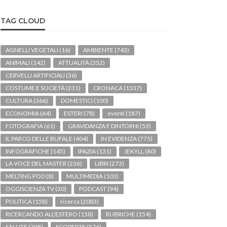
TAG CLOUD
AGNELLI VEGETALI
(16)
AMBIENTE
(743)
ANIMALI
(142)
ATTUALITÀ
(352)
CERVELLI ARTIFICIALI
(36)
COSTUME E SOCIETÀ
(231)
CRONACA
(1337)
CULTURA
(366)
DOMESTICI
(100)
ECONOMIA
(64)
ESTERI
(78)
eventi
(187)
FOTOGRAFIA
(61)
GRAVIDANZA E DINTORNI
(53)
IL PARCO DELLE BUFALE
(404)
IN EVIDENZA
(775)
INFOGRAFICHE
(145)
IPAZIA
(131)
JEKYLL
(80)
LA VOCE DEL MASTER
(236)
LIBRI
(273)
MELTING POD
(8)
MULTIMEDIA
(103)
OGGISCIENZA TV
(30)
PODCAST
(94)
POLITICA
(158)
ricerca
(2083)
RICERCANDO ALL'ESTERO
(158)
RUBRICHE
(154)
SALUTE
(798)
SCOPERTE
(576)