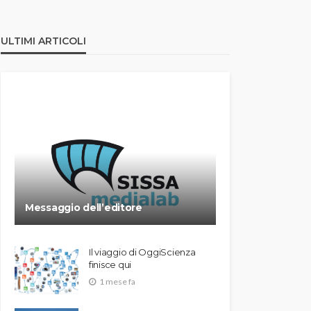
ULTIMI ARTICOLI
Messaggio dell’editore
Il viaggio di OggiScienza
finisce qui
1 mese fa