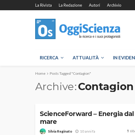
La Rivista
La Redazione
Autori
Archivio
RICERCA
ATTUALITÀ
IN EVIDE
Home
Posts Tagged "Contagion"
Archive
Contagion
ScienceForward – Energia dal
mare
68
Silvia Reginato
10 anni fa