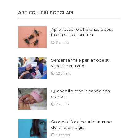
ARTICOLI PIÙ POPOLARI
Api e vespe: le differenze e cosa
fare in caso di puntura
3 anni fa
Sentenza finale per la frode su
vaccini e autismo
12 anni fa
Quando il bimbo in pancia non
cresce
7 anni fa
Scoperta l’origine autoimmune
della fibromialgia
1 anno fa