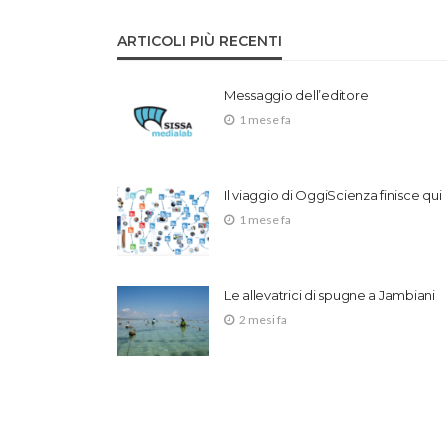
ARTICOLI PIÙ RECENTI
Messaggio dell’editore
1 mese fa
Il viaggio di OggiScienza finisce qui
1 mese fa
Le allevatrici di spugne a Jambiani
2 mesi fa