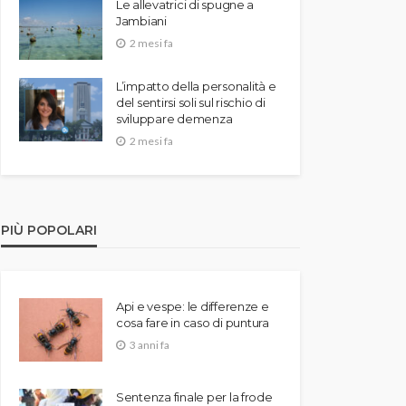
Le allevatrici di spugne a
Jambiani
2 mesi fa
L’impatto della personalità e
del sentirsi soli sul rischio di
sviluppare demenza
2 mesi fa
PIÙ POPOLARI
Api e vespe: le differenze e
cosa fare in caso di puntura
3 anni fa
Sentenza finale per la frode