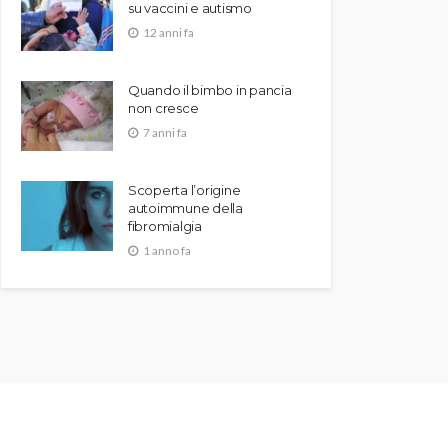
su vaccini e autismo
12 anni fa
Quando il bimbo in pancia
non cresce
7 anni fa
Scoperta l’origine
autoimmune della
fibromialgia
1 anno fa