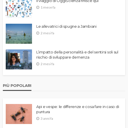
Il viaggio di OggiScienza finisce qui
1 mese fa
Le allevatrici di spugne a Jambiani
2 mesi fa
L’impatto della personalità e del sentirsi soli sul
rischio di sviluppare demenza
2 mesi fa
PIÙ POPOLARI
Api e vespe: le differenze e cosa fare in caso di
puntura
3 anni fa