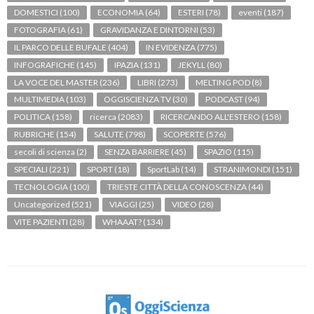
DOMESTICI
(100)
ECONOMIA
(64)
ESTERI
(78)
eventi
(187)
FOTOGRAFIA
(61)
GRAVIDANZA E DINTORNI
(53)
IL PARCO DELLE BUFALE
(404)
IN EVIDENZA
(775)
INFOGRAFICHE
(145)
IPAZIA
(131)
JEKYLL
(80)
LA VOCE DEL MASTER
(236)
LIBRI
(273)
MELTING POD
(8)
MULTIMEDIA
(103)
OGGISCIENZA TV
(30)
PODCAST
(94)
POLITICA
(158)
ricerca
(2083)
RICERCANDO ALL'ESTERO
(158)
RUBRICHE
(154)
SALUTE
(798)
SCOPERTE
(576)
secoli di scienza
(2)
SENZA BARRIERE
(45)
SPAZIO
(115)
SPECIALI
(221)
SPORT
(18)
SportLab
(14)
STRANIMONDI
(151)
TECNOLOGIA
(100)
TRIESTE CITTÀ DELLA CONOSCENZA
(44)
Uncategorized
(521)
VIAGGI
(25)
VIDEO
(28)
VITE PAZIENTI
(28)
WHAAAT?
(134)