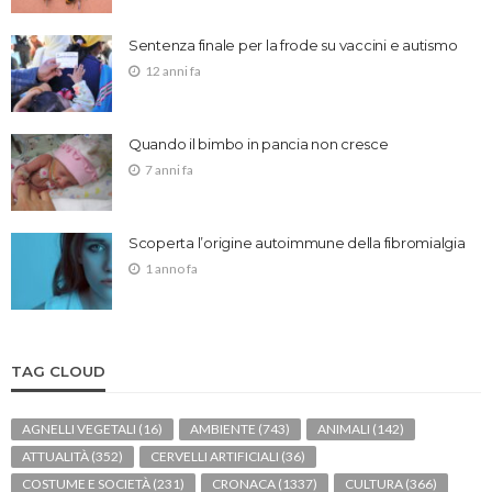
Sentenza finale per la frode su vaccini e autismo
12 anni fa
Quando il bimbo in pancia non cresce
7 anni fa
Scoperta l’origine autoimmune della fibromialgia
1 anno fa
TAG CLOUD
AGNELLI VEGETALI
(16)
AMBIENTE
(743)
ANIMALI
(142)
ATTUALITÀ
(352)
CERVELLI ARTIFICIALI
(36)
COSTUME E SOCIETÀ
(231)
CRONACA
(1337)
CULTURA
(366)