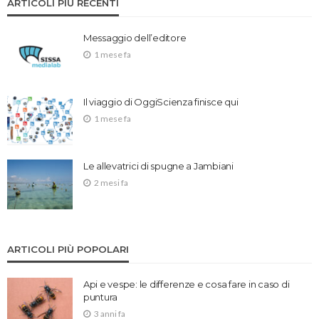
ARTICOLI PIÙ RECENTI
Messaggio dell’editore
1 mese fa
Il viaggio di OggiScienza finisce qui
1 mese fa
Le allevatrici di spugne a Jambiani
2 mesi fa
ARTICOLI PIÙ POPOLARI
Api e vespe: le differenze e cosa fare in caso di
puntura
3 anni fa