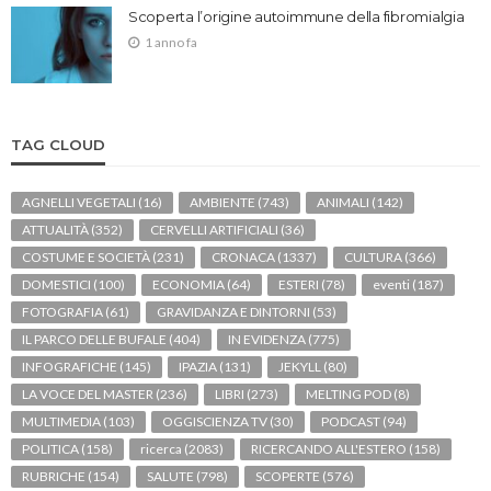
Scoperta l’origine autoimmune della fibromialgia
1 anno fa
TAG CLOUD
AGNELLI VEGETALI
(16)
AMBIENTE
(743)
ANIMALI
(142)
ATTUALITÀ
(352)
CERVELLI ARTIFICIALI
(36)
COSTUME E SOCIETÀ
(231)
CRONACA
(1337)
CULTURA
(366)
DOMESTICI
(100)
ECONOMIA
(64)
ESTERI
(78)
eventi
(187)
FOTOGRAFIA
(61)
GRAVIDANZA E DINTORNI
(53)
IL PARCO DELLE BUFALE
(404)
IN EVIDENZA
(775)
INFOGRAFICHE
(145)
IPAZIA
(131)
JEKYLL
(80)
LA VOCE DEL MASTER
(236)
LIBRI
(273)
MELTING POD
(8)
MULTIMEDIA
(103)
OGGISCIENZA TV
(30)
PODCAST
(94)
POLITICA
(158)
ricerca
(2083)
RICERCANDO ALL'ESTERO
(158)
RUBRICHE
(154)
SALUTE
(798)
SCOPERTE
(576)