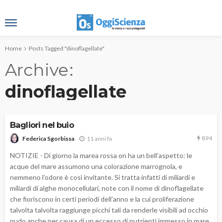
Home
Posts Tagged "dinoflagellate"
Archive
dinoflagellate
Bagliori nel buio
894
11 anni fa
Federica Sgorbissa
NOTIZIE - Di giorno la marea rossa on ha un bell’aspetto: le
acque del mare assumono una colorazione marrognola, e
nemmeno l’odore è così invitante. Si tratta infatti di miliardi e
miliardi di alghe monocellulari, note con il nome di dinoflagellate
che fioriscono in certi periodi dell’anno e la cui proliferazione
talvolta talvolta raggiunge picchi tali da renderle visibili ad occhio
nudo anche per causa di un eccesso di nutrienti immesso in mare