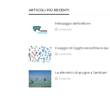
ARTICOLI PIÙ RECENTI
Messaggio dell’editore
1 mese fa
Il viaggio di OggiScienza finisce qui
1 mese fa
Le allevatrici di spugne a Jambiani
2 mesi fa