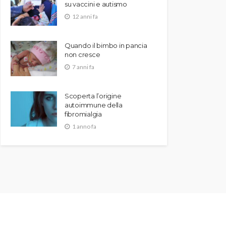
su vaccini e autismo
12 anni fa
Quando il bimbo in pancia
non cresce
7 anni fa
Scoperta l’origine
autoimmune della
fibromialgia
1 anno fa