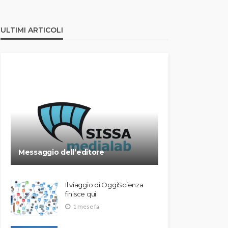
ULTIMI ARTICOLI
Messaggio dell’editore
Il viaggio di OggiScienza
finisce qui
1 mese fa