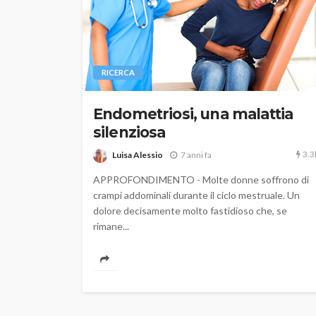
RICERCA
Endometriosi, una malattia
silenziosa
3.3
Luisa Alessio
7 anni fa
APPROFONDIMENTO - Molte donne soffrono di
crampi addominali durante il ciclo mestruale. Un
dolore decisamente molto fastidioso che, se
rimane...