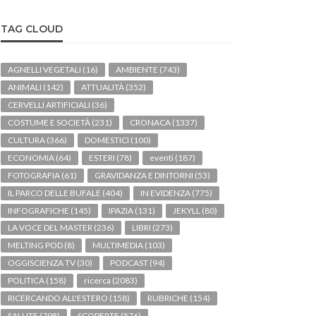
TAG CLOUD
AGNELLI VEGETALI
(16)
AMBIENTE
(743)
ANIMALI
(142)
ATTUALITÀ
(352)
CERVELLI ARTIFICIALI
(36)
COSTUME E SOCIETÀ
(231)
CRONACA
(1337)
CULTURA
(366)
DOMESTICI
(100)
ECONOMIA
(64)
ESTERI
(78)
eventi
(187)
FOTOGRAFIA
(61)
GRAVIDANZA E DINTORNI
(53)
IL PARCO DELLE BUFALE
(404)
IN EVIDENZA
(775)
INFOGRAFICHE
(145)
IPAZIA
(131)
JEKYLL
(80)
LA VOCE DEL MASTER
(236)
LIBRI
(273)
MELTING POD
(8)
MULTIMEDIA
(103)
OGGISCIENZA TV
(30)
PODCAST
(94)
POLITICA
(158)
ricerca
(2083)
RICERCANDO ALL'ESTERO
(158)
RUBRICHE
(154)
SALUTE
(798)
SCOPERTE
(576)