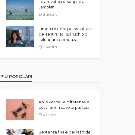
Le allevatrici di spugne a
Jambiani
2 mesi fa
L’impatto della personalità e
del sentirsi soli sul rischio di
sviluppare demenza
2 mesi fa
PIÙ POPOLARI
Api e vespe: le differenze e
cosa fare in caso di puntura
3 anni fa
Sentenza finale per la frode