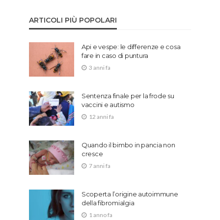
ARTICOLI PIÙ POPOLARI
Api e vespe: le differenze e cosa
fare in caso di puntura
3 anni fa
Sentenza finale per la frode su
vaccini e autismo
12 anni fa
Quando il bimbo in pancia non
cresce
7 anni fa
Scoperta l’origine autoimmune
della fibromialgia
1 anno fa