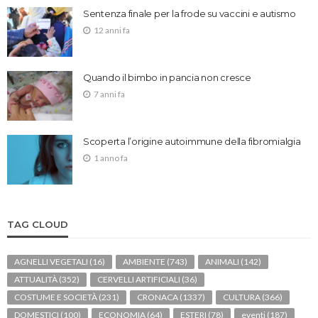
Sentenza finale per la frode su vaccini e autismo
12 anni fa
Quando il bimbo in pancia non cresce
7 anni fa
Scoperta l’origine autoimmune della fibromialgia
1 anno fa
TAG CLOUD
AGNELLI VEGETALI
(16)
AMBIENTE
(743)
ANIMALI
(142)
ATTUALITÀ
(352)
CERVELLI ARTIFICIALI
(36)
COSTUME E SOCIETÀ
(231)
CRONACA
(1337)
CULTURA
(366)
DOMESTICI
(100)
ECONOMIA
(64)
ESTERI
(78)
eventi
(187)