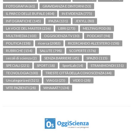
FOTOGRAFIA
(61)
GRAVIDANZA E DINTORNI
(53)
IL PARCO DELLE BUFALE
(404)
IN EVIDENZA
(775)
INFOGRAFICHE
(145)
IPAZIA
(131)
JEKYLL
(80)
LA VOCE DEL MASTER
(236)
LIBRI
(273)
MELTING POD
(8)
MULTIMEDIA
(103)
OGGISCIENZA TV
(30)
PODCAST
(94)
POLITICA
(158)
ricerca
(2083)
RICERCANDO ALL'ESTERO
(158)
RUBRICHE
(154)
SALUTE
(798)
SCOPERTE
(576)
secoli di scienza
(2)
SENZA BARRIERE
(45)
SPAZIO
(115)
SPECIALI
(221)
SPORT
(18)
SportLab
(14)
STRANIMONDI
(151)
TECNOLOGIA
(100)
TRIESTE CITTÀ DELLA CONOSCENZA
(44)
Uncategorized
(521)
VIAGGI
(25)
VIDEO
(28)
VITE PAZIENTI
(28)
WHAAAT?
(134)