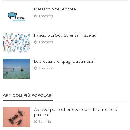
Messaggio dell’editore
1 mese fa
Il viaggio di OggiScienza finisce qui
1 mese fa
Le allevatrici di spugne a Jambiani
2 mesi fa
ARTICOLI PIÙ POPOLARI
Api e vespe: le differenze e cosa fare in caso di
puntura
3 anni fa