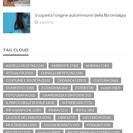
Scoperta l’origine autoimmune della fibromialgia
1 anno fa
TAG CLOUD
AGNELLI VEGETALI
(16)
AMBIENTE
(743)
ANIMALI
(142)
ATTUALITÀ
(352)
CERVELLI ARTIFICIALI
(36)
COSTUME E SOCIETÀ
(231)
CRONACA
(1337)
CULTURA
(366)
DOMESTICI
(100)
ECONOMIA
(64)
ESTERI
(78)
eventi
(187)
FOTOGRAFIA
(61)
GRAVIDANZA E DINTORNI
(53)
IL PARCO DELLE BUFALE
(404)
IN EVIDENZA
(775)
INFOGRAFICHE
(145)
IPAZIA
(131)
JEKYLL
(80)
LA VOCE DEL MASTER
(236)
LIBRI
(273)
MELTING POD
(8)
MULTIMEDIA
(103)
OGGISCIENZA TV
(30)
PODCAST
(94)
POLITICA
(158)
ricerca
(2083)
RICERCANDO ALL'ESTERO
(158)