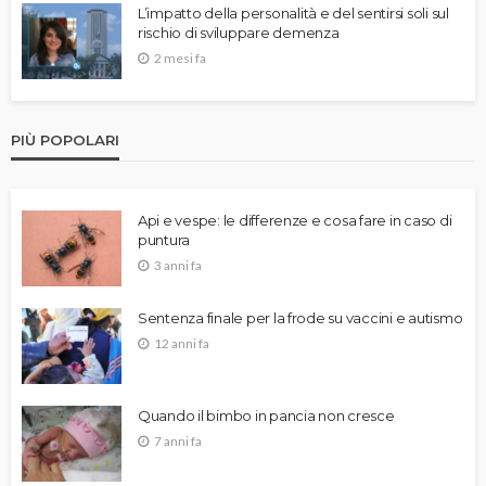
L’impatto della personalità e del sentirsi soli sul
rischio di sviluppare demenza
2 mesi fa
PIÙ POPOLARI
Api e vespe: le differenze e cosa fare in caso di
puntura
3 anni fa
Sentenza finale per la frode su vaccini e autismo
12 anni fa
Quando il bimbo in pancia non cresce
7 anni fa