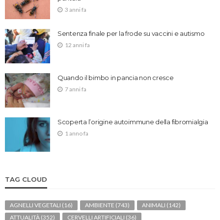
3 anni fa
Sentenza finale per la frode su vaccini e autismo
12 anni fa
Quando il bimbo in pancia non cresce
7 anni fa
Scoperta l’origine autoimmune della fibromialgia
1 anno fa
TAG CLOUD
AGNELLI VEGETALI
(16)
AMBIENTE
(743)
ANIMALI
(142)
ATTUALITÀ
(352)
CERVELLI ARTIFICIALI
(36)