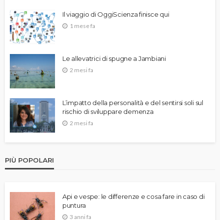
Il viaggio di OggiScienza finisce qui
1 mese fa
Le allevatrici di spugne a Jambiani
2 mesi fa
L’impatto della personalità e del sentirsi soli sul
rischio di sviluppare demenza
2 mesi fa
PIÙ POPOLARI
Api e vespe: le differenze e cosa fare in caso di
puntura
3 anni fa