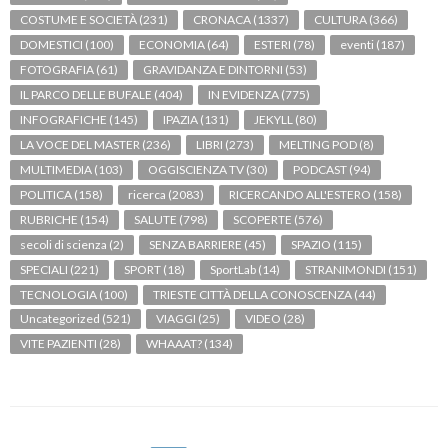
COSTUME E SOCIETÀ
(231)
CRONACA
(1337)
CULTURA
(366)
DOMESTICI
(100)
ECONOMIA
(64)
ESTERI
(78)
eventi
(187)
FOTOGRAFIA
(61)
GRAVIDANZA E DINTORNI
(53)
IL PARCO DELLE BUFALE
(404)
IN EVIDENZA
(775)
INFOGRAFICHE
(145)
IPAZIA
(131)
JEKYLL
(80)
LA VOCE DEL MASTER
(236)
LIBRI
(273)
MELTING POD
(8)
MULTIMEDIA
(103)
OGGISCIENZA TV
(30)
PODCAST
(94)
POLITICA
(158)
ricerca
(2083)
RICERCANDO ALL'ESTERO
(158)
RUBRICHE
(154)
SALUTE
(798)
SCOPERTE
(576)
secoli di scienza
(2)
SENZA BARRIERE
(45)
SPAZIO
(115)
SPECIALI
(221)
SPORT
(18)
SportLab
(14)
STRANIMONDI
(151)
TECNOLOGIA
(100)
TRIESTE CITTÀ DELLA CONOSCENZA
(44)
Uncategorized
(521)
VIAGGI
(25)
VIDEO
(28)
VITE PAZIENTI
(28)
WHAAAT?
(134)