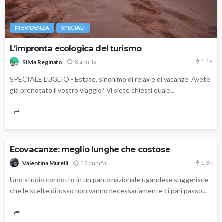
IN EVIDENZA
SPECIALI
L’impronta ecologica del turismo
1.1k
8 anni fa
Silvia Reginato
SPECIALE LUGLIO - Estate, sinonimo di relax e di vacanze. Avete
già prenotato il vostro viaggio? Vi siete chiesti quale...
Ecovacanze: meglio lunghe che costose
1.3k
12 anni fa
Valentina Murelli
Uno studio condotto in un parco nazionale ugandese suggerisce
che le scelte di lusso non vanno necessariamente di pari passo...