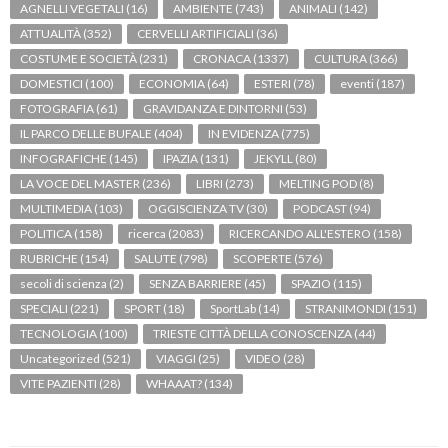
AGNELLI VEGETALI
(16)
AMBIENTE
(743)
ANIMALI
(142)
ATTUALITÀ
(352)
CERVELLI ARTIFICIALI
(36)
COSTUME E SOCIETÀ
(231)
CRONACA
(1337)
CULTURA
(366)
DOMESTICI
(100)
ECONOMIA
(64)
ESTERI
(78)
eventi
(187)
FOTOGRAFIA
(61)
GRAVIDANZA E DINTORNI
(53)
IL PARCO DELLE BUFALE
(404)
IN EVIDENZA
(775)
INFOGRAFICHE
(145)
IPAZIA
(131)
JEKYLL
(80)
LA VOCE DEL MASTER
(236)
LIBRI
(273)
MELTING POD
(8)
MULTIMEDIA
(103)
OGGISCIENZA TV
(30)
PODCAST
(94)
POLITICA
(158)
ricerca
(2083)
RICERCANDO ALL'ESTERO
(158)
RUBRICHE
(154)
SALUTE
(798)
SCOPERTE
(576)
secoli di scienza
(2)
SENZA BARRIERE
(45)
SPAZIO
(115)
SPECIALI
(221)
SPORT
(18)
SportLab
(14)
STRANIMONDI
(151)
TECNOLOGIA
(100)
TRIESTE CITTÀ DELLA CONOSCENZA
(44)
Uncategorized
(521)
VIAGGI
(25)
VIDEO
(28)
VITE PAZIENTI
(28)
WHAAAT?
(134)