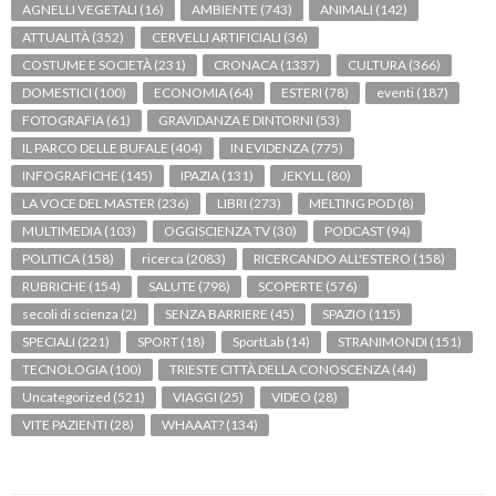
AGNELLI VEGETALI
(16)
AMBIENTE
(743)
ANIMALI
(142)
ATTUALITÀ
(352)
CERVELLI ARTIFICIALI
(36)
COSTUME E SOCIETÀ
(231)
CRONACA
(1337)
CULTURA
(366)
DOMESTICI
(100)
ECONOMIA
(64)
ESTERI
(78)
eventi
(187)
FOTOGRAFIA
(61)
GRAVIDANZA E DINTORNI
(53)
IL PARCO DELLE BUFALE
(404)
IN EVIDENZA
(775)
INFOGRAFICHE
(145)
IPAZIA
(131)
JEKYLL
(80)
LA VOCE DEL MASTER
(236)
LIBRI
(273)
MELTING POD
(8)
MULTIMEDIA
(103)
OGGISCIENZA TV
(30)
PODCAST
(94)
POLITICA
(158)
ricerca
(2083)
RICERCANDO ALL'ESTERO
(158)
RUBRICHE
(154)
SALUTE
(798)
SCOPERTE
(576)
secoli di scienza
(2)
SENZA BARRIERE
(45)
SPAZIO
(115)
SPECIALI
(221)
SPORT
(18)
SportLab
(14)
STRANIMONDI
(151)
TECNOLOGIA
(100)
TRIESTE CITTÀ DELLA CONOSCENZA
(44)
Uncategorized
(521)
VIAGGI
(25)
VIDEO
(28)
VITE PAZIENTI
(28)
WHAAAT?
(134)