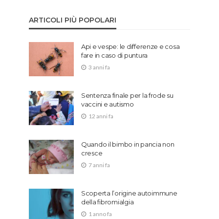
ARTICOLI PIÙ POPOLARI
Api e vespe: le differenze e cosa
fare in caso di puntura
3 anni fa
Sentenza finale per la frode su
vaccini e autismo
12 anni fa
Quando il bimbo in pancia non
cresce
7 anni fa
Scoperta l’origine autoimmune
della fibromialgia
1 anno fa