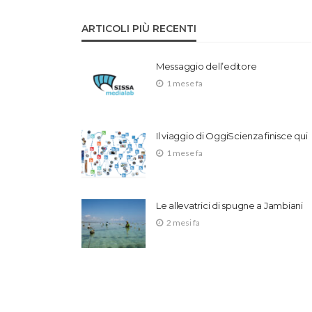
ARTICOLI PIÙ RECENTI
Messaggio dell’editore
1 mese fa
Il viaggio di OggiScienza finisce qui
1 mese fa
Le allevatrici di spugne a Jambiani
2 mesi fa