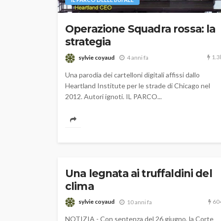
Operazione Squadra rossa: la
strategia
1.3
sylvie coyaud
4 anni fa
Una parodia dei cartelloni digitali affissi dallo
Heartland Institute per le strade di Chicago nel
2012. Autori ignoti. IL PARCO...
Una legnata ai truffaldini del
clima
60
sylvie coyaud
10 anni fa
NOTIZIA - Con sentenza del 26 giugno, la Corte