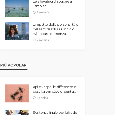
Le allevatrici di spugne a
Jambiani
2 mesi fa
L’impatto della personalità e
del sentirsi soli sul rischio di
sviluppare demenza
2 mesi fa
PIÙ POPOLARI
Api e vespe: le differenze e
cosa fare in caso di puntura
3 anni fa
Sentenza finale per la frode