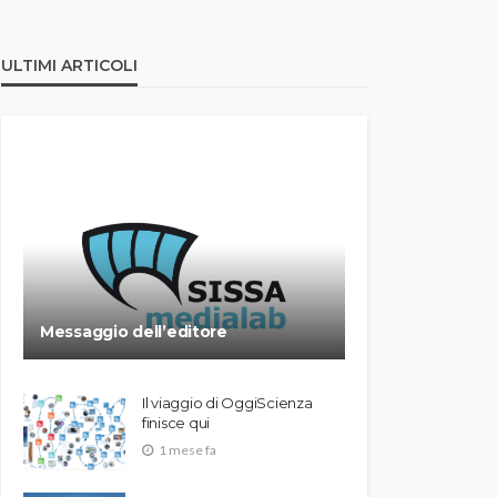
ULTIMI ARTICOLI
Messaggio dell’editore
Il viaggio di OggiScienza
finisce qui
1 mese fa