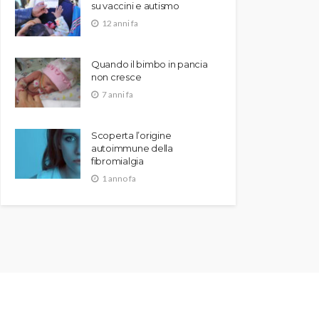
su vaccini e autismo
12 anni fa
Quando il bimbo in pancia
non cresce
7 anni fa
Scoperta l’origine
autoimmune della
fibromialgia
1 anno fa