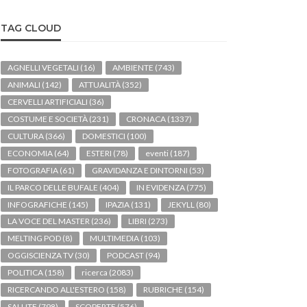
TAG CLOUD
AGNELLI VEGETALI
(16)
AMBIENTE
(743)
ANIMALI
(142)
ATTUALITÀ
(352)
CERVELLI ARTIFICIALI
(36)
COSTUME E SOCIETÀ
(231)
CRONACA
(1337)
CULTURA
(366)
DOMESTICI
(100)
ECONOMIA
(64)
ESTERI
(78)
eventi
(187)
FOTOGRAFIA
(61)
GRAVIDANZA E DINTORNI
(53)
IL PARCO DELLE BUFALE
(404)
IN EVIDENZA
(775)
INFOGRAFICHE
(145)
IPAZIA
(131)
JEKYLL
(80)
LA VOCE DEL MASTER
(236)
LIBRI
(273)
MELTING POD
(8)
MULTIMEDIA
(103)
OGGISCIENZA TV
(30)
PODCAST
(94)
POLITICA
(158)
ricerca
(2083)
RICERCANDO ALL'ESTERO
(158)
RUBRICHE
(154)
SALUTE
(798)
SCOPERTE
(576)