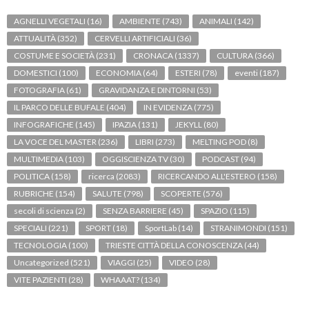
AGNELLI VEGETALI
(16)
AMBIENTE
(743)
ANIMALI
(142)
ATTUALITÀ
(352)
CERVELLI ARTIFICIALI
(36)
COSTUME E SOCIETÀ
(231)
CRONACA
(1337)
CULTURA
(366)
DOMESTICI
(100)
ECONOMIA
(64)
ESTERI
(78)
eventi
(187)
FOTOGRAFIA
(61)
GRAVIDANZA E DINTORNI
(53)
IL PARCO DELLE BUFALE
(404)
IN EVIDENZA
(775)
INFOGRAFICHE
(145)
IPAZIA
(131)
JEKYLL
(80)
LA VOCE DEL MASTER
(236)
LIBRI
(273)
MELTING POD
(8)
MULTIMEDIA
(103)
OGGISCIENZA TV
(30)
PODCAST
(94)
POLITICA
(158)
ricerca
(2083)
RICERCANDO ALL'ESTERO
(158)
RUBRICHE
(154)
SALUTE
(798)
SCOPERTE
(576)
secoli di scienza
(2)
SENZA BARRIERE
(45)
SPAZIO
(115)
SPECIALI
(221)
SPORT
(18)
SportLab
(14)
STRANIMONDI
(151)
TECNOLOGIA
(100)
TRIESTE CITTÀ DELLA CONOSCENZA
(44)
Uncategorized
(521)
VIAGGI
(25)
VIDEO
(28)
VITE PAZIENTI
(28)
WHAAAT?
(134)