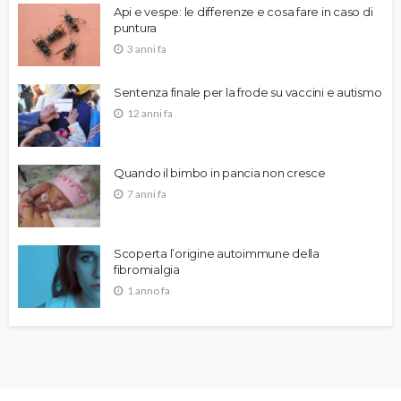
Api e vespe: le differenze e cosa fare in caso di
puntura
3 anni fa
Sentenza finale per la frode su vaccini e autismo
12 anni fa
Quando il bimbo in pancia non cresce
7 anni fa
Scoperta l’origine autoimmune della
fibromialgia
1 anno fa