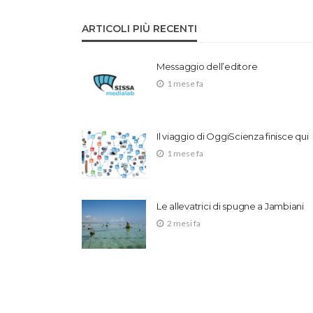
ARTICOLI PIÙ RECENTI
Messaggio dell’editore
1 mese fa
Il viaggio di OggiScienza finisce qui
1 mese fa
Le allevatrici di spugne a Jambiani
2 mesi fa