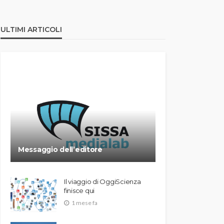
ULTIMI ARTICOLI
Messaggio dell’editore
Il viaggio di OggiScienza
finisce qui
1 mese fa