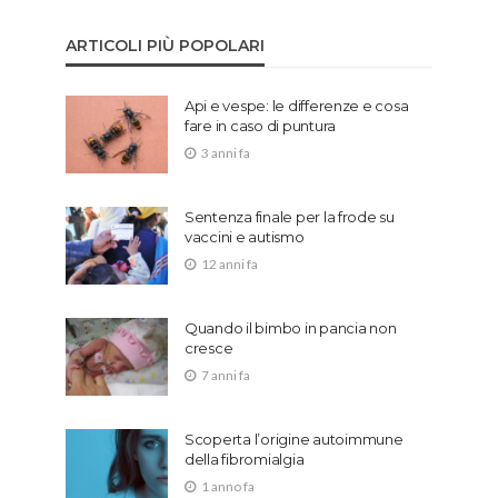
ARTICOLI PIÙ POPOLARI
Api e vespe: le differenze e cosa
fare in caso di puntura
3 anni fa
Sentenza finale per la frode su
vaccini e autismo
12 anni fa
Quando il bimbo in pancia non
cresce
7 anni fa
Scoperta l’origine autoimmune
della fibromialgia
1 anno fa