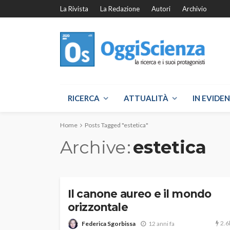
La Rivista
La Redazione
Autori
Archivio
RICERCA
ATTUALITÀ
IN EVIDE
Home
Posts Tagged "estetica"
Archive
estetica
Il canone aureo e il mondo
orizzontale
2.6
Federica Sgorbissa
12 anni fa