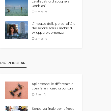
Le allevatrici di spugne a
Jambiani
2 mesi fa
L’impatto della personalità e
del sentirsi soli sul rischio di
sviluppare demenza
2 mesi fa
PIÙ POPOLARI
Api e vespe: le differenze e
cosa fare in caso di puntura
3 anni fa
Sentenza finale per la frode