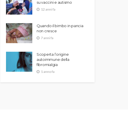
su vaccini e autismo
12 anni fa
Quando il bimbo in pancia
non cresce
7 anni fa
Scoperta l’origine
autoimmune della
fibromialgia
1 anno fa