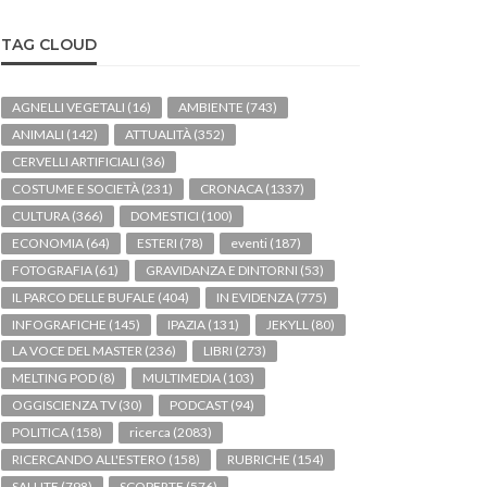
TAG CLOUD
AGNELLI VEGETALI
(16)
AMBIENTE
(743)
ANIMALI
(142)
ATTUALITÀ
(352)
CERVELLI ARTIFICIALI
(36)
COSTUME E SOCIETÀ
(231)
CRONACA
(1337)
CULTURA
(366)
DOMESTICI
(100)
ECONOMIA
(64)
ESTERI
(78)
eventi
(187)
FOTOGRAFIA
(61)
GRAVIDANZA E DINTORNI
(53)
IL PARCO DELLE BUFALE
(404)
IN EVIDENZA
(775)
INFOGRAFICHE
(145)
IPAZIA
(131)
JEKYLL
(80)
LA VOCE DEL MASTER
(236)
LIBRI
(273)
MELTING POD
(8)
MULTIMEDIA
(103)
OGGISCIENZA TV
(30)
PODCAST
(94)
POLITICA
(158)
ricerca
(2083)
RICERCANDO ALL'ESTERO
(158)
RUBRICHE
(154)
SALUTE
(798)
SCOPERTE
(576)