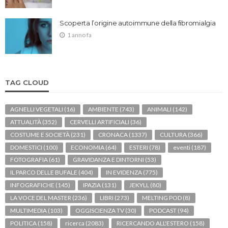
Scoperta l’origine autoimmune della fibromialgia
1 anno fa
TAG CLOUD
AGNELLI VEGETALI
(16)
AMBIENTE
(743)
ANIMALI
(142)
ATTUALITÀ
(352)
CERVELLI ARTIFICIALI
(36)
COSTUME E SOCIETÀ
(231)
CRONACA
(1337)
CULTURA
(366)
DOMESTICI
(100)
ECONOMIA
(64)
ESTERI
(78)
eventi
(187)
FOTOGRAFIA
(61)
GRAVIDANZA E DINTORNI
(53)
IL PARCO DELLE BUFALE
(404)
IN EVIDENZA
(775)
INFOGRAFICHE
(145)
IPAZIA
(131)
JEKYLL
(80)
LA VOCE DEL MASTER
(236)
LIBRI
(273)
MELTING POD
(8)
MULTIMEDIA
(103)
OGGISCIENZA TV
(30)
PODCAST
(94)
POLITICA
(158)
ricerca
(2083)
RICERCANDO ALL'ESTERO
(158)