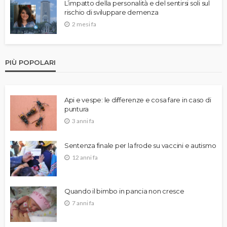
L’impatto della personalità e del sentirsi soli sul
rischio di sviluppare demenza
2 mesi fa
PIÙ POPOLARI
Api e vespe: le differenze e cosa fare in caso di
puntura
3 anni fa
Sentenza finale per la frode su vaccini e autismo
12 anni fa
Quando il bimbo in pancia non cresce
7 anni fa