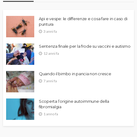
Api e vespe: le differenze e cosa fare in caso di
puntura
3 anni fa
Sentenza finale per la frode su vaccini e autismo
12 anni fa
Quando il bimbo in pancia non cresce
7 anni fa
Scoperta l’origine autoimmune della
fibromialgia
1 anno fa