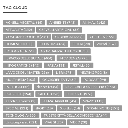
TAG CLOUD
AGNELLI VEGETALI
(16)
AMBIENTE
(743)
ANIMALI
(142)
ATTUALITÀ
(352)
CERVELLI ARTIFICIALI
(36)
COSTUME E SOCIETÀ
(231)
CRONACA
(1337)
CULTURA
(366)
DOMESTICI
(100)
ECONOMIA
(64)
ESTERI
(78)
eventi
(187)
FOTOGRAFIA
(61)
GRAVIDANZA E DINTORNI
(53)
IL PARCO DELLE BUFALE
(404)
IN EVIDENZA
(775)
INFOGRAFICHE
(145)
IPAZIA
(131)
JEKYLL
(80)
LA VOCE DEL MASTER
(236)
LIBRI
(273)
MELTING POD
(8)
MULTIMEDIA
(103)
OGGISCIENZA TV
(30)
PODCAST
(94)
POLITICA
(158)
ricerca
(2083)
RICERCANDO ALL'ESTERO
(158)
RUBRICHE
(154)
SALUTE
(798)
SCOPERTE
(576)
secoli di scienza
(2)
SENZA BARRIERE
(45)
SPAZIO
(115)
SPECIALI
(221)
SPORT
(18)
SportLab
(14)
STRANIMONDI
(151)
TECNOLOGIA
(100)
TRIESTE CITTÀ DELLA CONOSCENZA
(44)
Uncategorized
(521)
VIAGGI
(25)
VIDEO
(28)