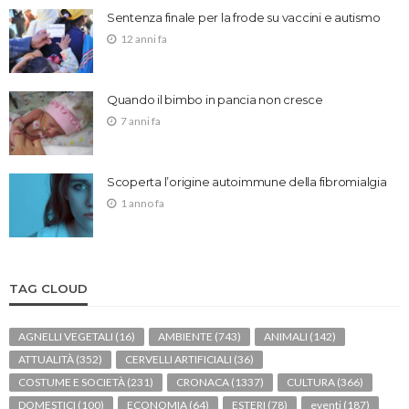
Sentenza finale per la frode su vaccini e autismo
12 anni fa
Quando il bimbo in pancia non cresce
7 anni fa
Scoperta l’origine autoimmune della fibromialgia
1 anno fa
TAG CLOUD
AGNELLI VEGETALI
(16)
AMBIENTE
(743)
ANIMALI
(142)
ATTUALITÀ
(352)
CERVELLI ARTIFICIALI
(36)
COSTUME E SOCIETÀ
(231)
CRONACA
(1337)
CULTURA
(366)
DOMESTICI
(100)
ECONOMIA
(64)
ESTERI
(78)
eventi
(187)