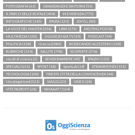
FOTOGRAFIA
(61)
GRAVIDANZA E DINTORNI
(53)
IL PARCO DELLE BUFALE
(404)
IN EVIDENZA
(775)
INFOGRAFICHE
(145)
IPAZIA
(131)
JEKYLL
(80)
LA VOCE DEL MASTER
(236)
LIBRI
(273)
MELTING POD
(8)
MULTIMEDIA
(103)
OGGISCIENZA TV
(30)
PODCAST
(94)
POLITICA
(158)
ricerca
(2083)
RICERCANDO ALL'ESTERO
(158)
RUBRICHE
(154)
SALUTE
(798)
SCOPERTE
(576)
secoli di scienza
(2)
SENZA BARRIERE
(45)
SPAZIO
(115)
SPECIALI
(221)
SPORT
(18)
SportLab
(14)
STRANIMONDI
(151)
TECNOLOGIA
(100)
TRIESTE CITTÀ DELLA CONOSCENZA
(44)
Uncategorized
(521)
VIAGGI
(25)
VIDEO
(28)
VITE PAZIENTI
(28)
WHAAAT?
(134)