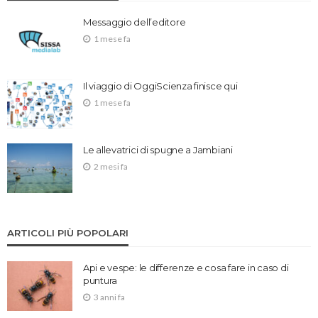
Messaggio dell’editore
1 mese fa
Il viaggio di OggiScienza finisce qui
1 mese fa
Le allevatrici di spugne a Jambiani
2 mesi fa
ARTICOLI PIÙ POPOLARI
Api e vespe: le differenze e cosa fare in caso di
puntura
3 anni fa