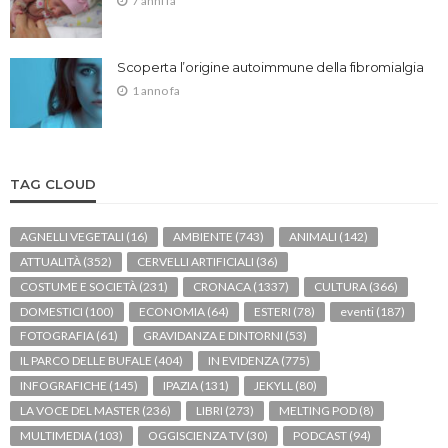
7 anni fa
Scoperta l’origine autoimmune della fibromialgia
1 anno fa
TAG CLOUD
AGNELLI VEGETALI
(16)
AMBIENTE
(743)
ANIMALI
(142)
ATTUALITÀ
(352)
CERVELLI ARTIFICIALI
(36)
COSTUME E SOCIETÀ
(231)
CRONACA
(1337)
CULTURA
(366)
DOMESTICI
(100)
ECONOMIA
(64)
ESTERI
(78)
eventi
(187)
FOTOGRAFIA
(61)
GRAVIDANZA E DINTORNI
(53)
IL PARCO DELLE BUFALE
(404)
IN EVIDENZA
(775)
INFOGRAFICHE
(145)
IPAZIA
(131)
JEKYLL
(80)
LA VOCE DEL MASTER
(236)
LIBRI
(273)
MELTING POD
(8)
MULTIMEDIA
(103)
OGGISCIENZA TV
(30)
PODCAST
(94)