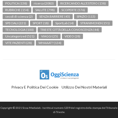
POLITICA
(158)
ricerca
(2083)
RICERCANDO ALL'ESTERO
(158)
RUBRICHE
(154)
SALUTE
(798)
SCOPERTE
(576)
secoli di scienza
(2)
SENZA BARRIERE
(45)
SPAZIO
(115)
SPECIALI
(221)
SPORT
(18)
SportLab
(14)
STRANIMONDI
(151)
TECNOLOGIA
(100)
TRIESTE CITTÀ DELLA CONOSCENZA
(44)
Uncategorized
(521)
VIAGGI
(25)
VIDEO
(28)
VITE PAZIENTI
(28)
WHAAAT?
(134)
Privacy E Politica Dei Cookie
Utilizzo Dei Nostri Materiali
Copyright © 2021 Sissa Medialab - Iscritto al numero 1209 del registro della stampa del Tribunale
di Trieste.