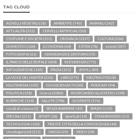
TAG CLOUD
AGNELLI VEGETALI
(16)
AMBIENTE
(743)
ANIMALI
(142)
ATTUALITÀ
(352)
CERVELLI ARTIFICIALI
(36)
COSTUME E SOCIETÀ
(231)
CRONACA
(1337)
CULTURA
(366)
DOMESTICI
(100)
ECONOMIA
(64)
ESTERI
(78)
eventi
(187)
FOTOGRAFIA
(61)
GRAVIDANZA E DINTORNI
(53)
IL PARCO DELLE BUFALE
(404)
IN EVIDENZA
(775)
INFOGRAFICHE
(145)
IPAZIA
(131)
JEKYLL
(80)
LA VOCE DEL MASTER
(236)
LIBRI
(273)
MELTING POD
(8)
MULTIMEDIA
(103)
OGGISCIENZA TV
(30)
PODCAST
(94)
POLITICA
(158)
ricerca
(2083)
RICERCANDO ALL'ESTERO
(158)
RUBRICHE
(154)
SALUTE
(798)
SCOPERTE
(576)
secoli di scienza
(2)
SENZA BARRIERE
(45)
SPAZIO
(115)
SPECIALI
(221)
SPORT
(18)
SportLab
(14)
STRANIMONDI
(151)
TECNOLOGIA
(100)
TRIESTE CITTÀ DELLA CONOSCENZA
(44)
Uncategorized
(521)
VIAGGI
(25)
VIDEO
(28)