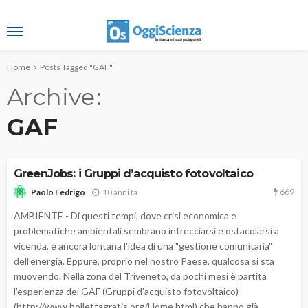
Home
Posts Tagged "GAF"
Archive
GAF
GreenJobs: i Gruppi d’acquisto fotovoltaico
669
10 anni fa
Paolo Fedrigo
AMBIENTE - Di questi tempi, dove crisi economica e
problematiche ambientali sembrano intrecciarsi e ostacolarsi a
vicenda, è ancora lontana l'idea di una "gestione comunitaria"
dell'energia. Eppure, proprio nel nostro Paese, qualcosa si sta
muovendo. Nella zona del Triveneto, da pochi mesi è partita
l'esperienza dei GAF (Gruppi d'acquisto fotovoltaico)
(http://www.bollettagratis.org/Home.html) che hanno già