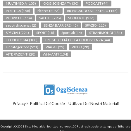
MULTIMEDIA
(103)
OGGISCIENZA TV
(30)
PODCAST
(94)
POLITICA
(158)
ricerca
(2083)
RICERCANDO ALL'ESTERO
(158)
RUBRICHE
(154)
SALUTE
(798)
SCOPERTE
(576)
secoli di scienza
(2)
SENZA BARRIERE
(45)
SPAZIO
(115)
SPECIALI
(221)
SPORT
(18)
SportLab
(14)
STRANIMONDI
(151)
TECNOLOGIA
(100)
TRIESTE CITTÀ DELLA CONOSCENZA
(44)
Uncategorized
(521)
VIAGGI
(25)
VIDEO
(28)
VITE PAZIENTI
(28)
WHAAAT?
(134)
Privacy E Politica Dei Cookie
Utilizzo Dei Nostri Materiali
Copyright © 2021 Sissa Medialab - Iscritto al numero 1209 del registro della stampa del Tribunale