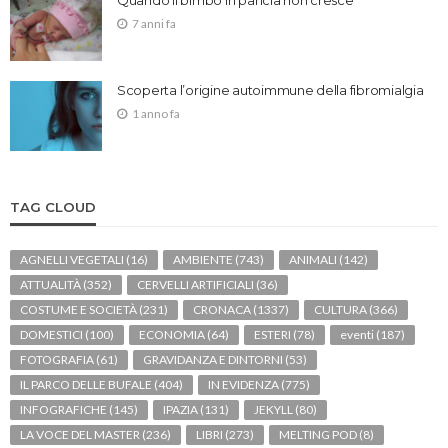
Quando il bimbo in pancia non cresce
7 anni fa
Scoperta l’origine autoimmune della fibromialgia
1 anno fa
TAG CLOUD
AGNELLI VEGETALI
(16)
AMBIENTE
(743)
ANIMALI
(142)
ATTUALITÀ
(352)
CERVELLI ARTIFICIALI
(36)
COSTUME E SOCIETÀ
(231)
CRONACA
(1337)
CULTURA
(366)
DOMESTICI
(100)
ECONOMIA
(64)
ESTERI
(78)
eventi
(187)
FOTOGRAFIA
(61)
GRAVIDANZA E DINTORNI
(53)
IL PARCO DELLE BUFALE
(404)
IN EVIDENZA
(775)
INFOGRAFICHE
(145)
IPAZIA
(131)
JEKYLL
(80)
LA VOCE DEL MASTER
(236)
LIBRI
(273)
MELTING POD
(8)