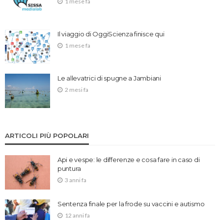
1 mese fa
Il viaggio di OggiScienza finisce qui
1 mese fa
Le allevatrici di spugne a Jambiani
2 mesi fa
ARTICOLI PIÙ POPOLARI
Api e vespe: le differenze e cosa fare in caso di
puntura
3 anni fa
Sentenza finale per la frode su vaccini e autismo
12 anni fa