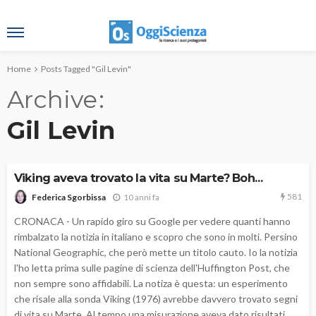
Home
Posts Tagged "Gil Levin"
Archive
Gil Levin
Viking aveva trovato la vita su Marte? Boh…
581
10 anni fa
Federica Sgorbissa
CRONACA - Un rapido giro su Google per vedere quanti hanno
rimbalzato la notizia in italiano e scopro che sono in molti. Persino
National Geographic, che però mette un titolo cauto. Io la notizia
l'ho letta prima sulle pagine di scienza dell'Huffington Post, che
non sempre sono affidabili. La notiza è questa: un esperimento
che risale alla sonda Viking (1976) avrebbe davvero trovato segni
di vita su Marte. Al tempo una misurazione aveva dato risultati