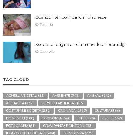
Quando il bimbo in pancia non cresce
7 anni fa
Scoperta l’origine autoimmune della fibromialgia
1 anno fa
TAG CLOUD
AGNELLI VEGETALI
(16)
AMBIENTE
(743)
ANIMALI
(142)
ATTUALITÀ
(352)
CERVELLI ARTIFICIALI
(36)
COSTUME E SOCIETÀ
(231)
CRONACA
(1337)
CULTURA
(366)
DOMESTICI
(100)
ECONOMIA
(64)
ESTERI
(78)
eventi
(187)
FOTOGRAFIA
(61)
GRAVIDANZA E DINTORNI
(53)
IL PARCO DELLE BUFALE
(404)
IN EVIDENZA
(775)