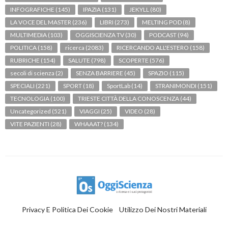
INFOGRAFICHE
(145)
IPAZIA
(131)
JEKYLL
(80)
LA VOCE DEL MASTER
(236)
LIBRI
(273)
MELTING POD
(8)
MULTIMEDIA
(103)
OGGISCIENZA TV
(30)
PODCAST
(94)
POLITICA
(158)
ricerca
(2083)
RICERCANDO ALL'ESTERO
(158)
RUBRICHE
(154)
SALUTE
(798)
SCOPERTE
(576)
secoli di scienza
(2)
SENZA BARRIERE
(45)
SPAZIO
(115)
SPECIALI
(221)
SPORT
(18)
SportLab
(14)
STRANIMONDI
(151)
TECNOLOGIA
(100)
TRIESTE CITTÀ DELLA CONOSCENZA
(44)
Uncategorized
(521)
VIAGGI
(25)
VIDEO
(28)
VITE PAZIENTI
(28)
WHAAAT?
(134)
Privacy E Politica Dei Cookie
Utilizzo Dei Nostri Materiali