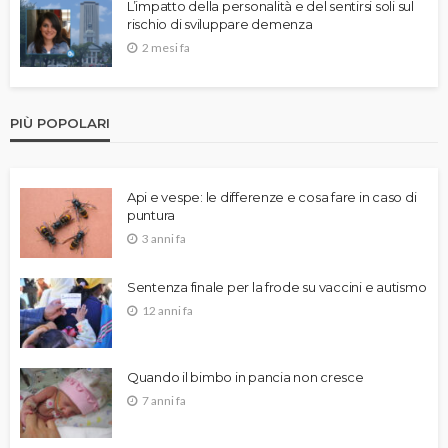
L’impatto della personalità e del sentirsi soli sul
rischio di sviluppare demenza
2 mesi fa
PIÙ POPOLARI
Api e vespe: le differenze e cosa fare in caso di
puntura
3 anni fa
Sentenza finale per la frode su vaccini e autismo
12 anni fa
Quando il bimbo in pancia non cresce
7 anni fa