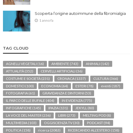
Scoperta l’origine autoimmune della fibromialgia
1 anno fa
TAG CLOUD
AGNELLI VEGETALI
(16)
AMBIENTE
(743)
ANIMALI
(142)
ATTUALITÀ
(352)
CERVELLI ARTIFICIALI
(36)
COSTUME E SOCIETÀ
(231)
CRONACA
(1337)
CULTURA
(366)
DOMESTICI
(100)
ECONOMIA
(64)
ESTERI
(78)
eventi
(187)
FOTOGRAFIA
(61)
GRAVIDANZA E DINTORNI
(53)
IL PARCO DELLE BUFALE
(404)
IN EVIDENZA
(775)
INFOGRAFICHE
(145)
IPAZIA
(131)
JEKYLL
(80)
LA VOCE DEL MASTER
(236)
LIBRI
(273)
MELTING POD
(8)
MULTIMEDIA
(103)
OGGISCIENZA TV
(30)
PODCAST
(94)
POLITICA
(158)
ricerca
(2083)
RICERCANDO ALL'ESTERO
(158)