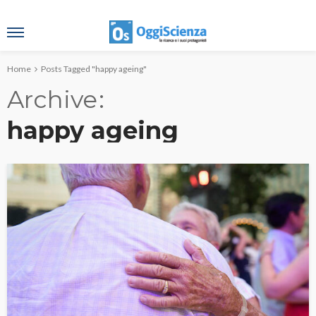
Home
Posts Tagged "happy ageing"
Archive
happy ageing