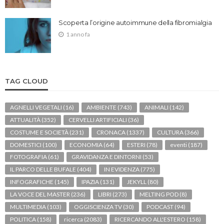
Scoperta l’origine autoimmune della fibromialgia
1 anno fa
TAG CLOUD
AGNELLI VEGETALI
(16)
AMBIENTE
(743)
ANIMALI
(142)
ATTUALITÀ
(352)
CERVELLI ARTIFICIALI
(36)
COSTUME E SOCIETÀ
(231)
CRONACA
(1337)
CULTURA
(366)
DOMESTICI
(100)
ECONOMIA
(64)
ESTERI
(78)
eventi
(187)
FOTOGRAFIA
(61)
GRAVIDANZA E DINTORNI
(53)
IL PARCO DELLE BUFALE
(404)
IN EVIDENZA
(775)
INFOGRAFICHE
(145)
IPAZIA
(131)
JEKYLL
(80)
LA VOCE DEL MASTER
(236)
LIBRI
(273)
MELTING POD
(8)
MULTIMEDIA
(103)
OGGISCIENZA TV
(30)
PODCAST
(94)
POLITICA
(158)
ricerca
(2083)
RICERCANDO ALL'ESTERO
(158)