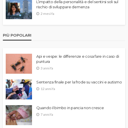
L’impatto della personalità e del sentirsi soli sul
rischio di sviluppare demenza
2 mesi fa
PIÙ POPOLARI
Api e vespe: le differenze e cosa fare in caso di
puntura
3 anni fa
Sentenza finale per la frode su vaccini e autismo
12 anni fa
Quando il bimbo in pancia non cresce
7 anni fa