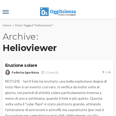
Home
Posts Tagged "Helioviewer"
Archive
Helioviewer
Eruzione solare
1.4k
11 anni fa
Federica Sgorbissa
NOTIZIE - Ieri il Sole ha eruttato, una bella esplosione degna di
nota. Non è un evento così raro, si verifica da molte volte al
giorno, nei periodi di attività solare particolamente intensa a
meno di uno a settimana, quando il Sole è più quieto. Questa
volta volta il "solar flare" è stato piuttosto grande, attirando
l'attenzione di astronomi e astrofili, ma soprattutto (per me) è
l'occasione per segnalarvi questo link: Helioviewer, un sito