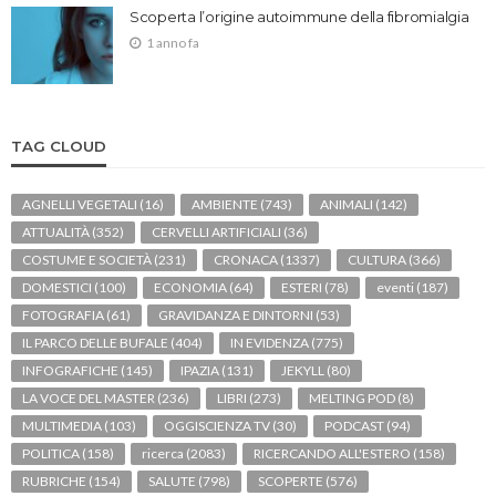
Scoperta l’origine autoimmune della fibromialgia
1 anno fa
TAG CLOUD
AGNELLI VEGETALI
(16)
AMBIENTE
(743)
ANIMALI
(142)
ATTUALITÀ
(352)
CERVELLI ARTIFICIALI
(36)
COSTUME E SOCIETÀ
(231)
CRONACA
(1337)
CULTURA
(366)
DOMESTICI
(100)
ECONOMIA
(64)
ESTERI
(78)
eventi
(187)
FOTOGRAFIA
(61)
GRAVIDANZA E DINTORNI
(53)
IL PARCO DELLE BUFALE
(404)
IN EVIDENZA
(775)
INFOGRAFICHE
(145)
IPAZIA
(131)
JEKYLL
(80)
LA VOCE DEL MASTER
(236)
LIBRI
(273)
MELTING POD
(8)
MULTIMEDIA
(103)
OGGISCIENZA TV
(30)
PODCAST
(94)
POLITICA
(158)
ricerca
(2083)
RICERCANDO ALL'ESTERO
(158)
RUBRICHE
(154)
SALUTE
(798)
SCOPERTE
(576)