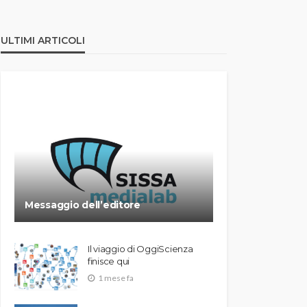
ULTIMI ARTICOLI
Messaggio dell’editore
Il viaggio di OggiScienza
finisce qui
1 mese fa