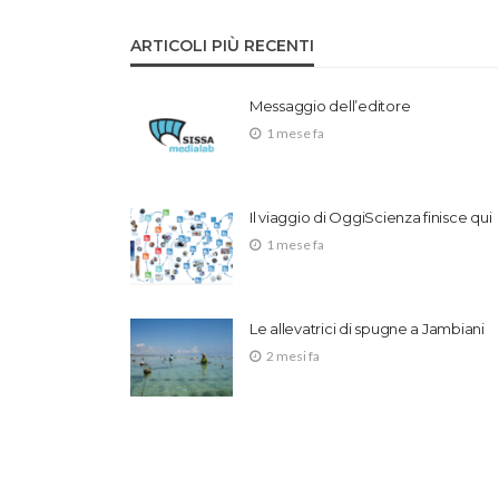
ARTICOLI PIÙ RECENTI
Messaggio dell’editore
1 mese fa
Il viaggio di OggiScienza finisce qui
1 mese fa
Le allevatrici di spugne a Jambiani
2 mesi fa