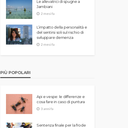
Le allevatrici di spugne a
Jambiani
2 mesi fa
L’impatto della personalità e
del sentirsi soli sul rischio di
sviluppare demenza
2 mesi fa
PIÙ POPOLARI
Api e vespe: le differenze e
cosa fare in caso di puntura
3 anni fa
Sentenza finale per la frode