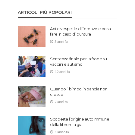
ARTICOLI PIÙ POPOLARI
Api e vespe: le differenze e cosa
fare in caso di puntura
3 anni fa
Sentenza finale per la frode su
vaccini e autismo
12 anni fa
Quando il bimbo in pancia non
cresce
7 anni fa
Scoperta l’origine autoimmune
della fibromialgia
1 anno fa