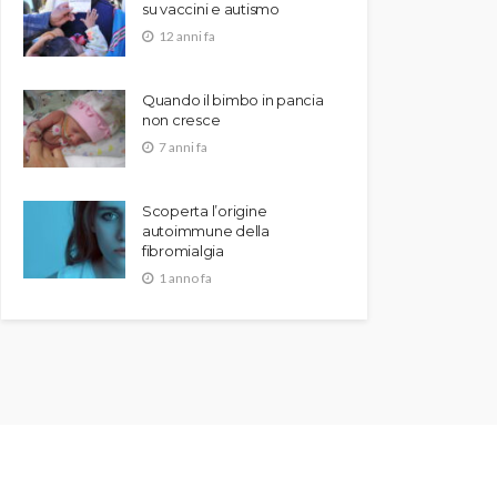
su vaccini e autismo
12 anni fa
Quando il bimbo in pancia
non cresce
7 anni fa
Scoperta l’origine
autoimmune della
fibromialgia
1 anno fa