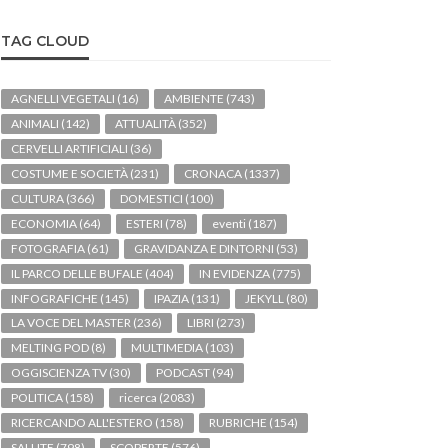
TAG CLOUD
AGNELLI VEGETALI
(16)
AMBIENTE
(743)
ANIMALI
(142)
ATTUALITÀ
(352)
CERVELLI ARTIFICIALI
(36)
COSTUME E SOCIETÀ
(231)
CRONACA
(1337)
CULTURA
(366)
DOMESTICI
(100)
ECONOMIA
(64)
ESTERI
(78)
eventi
(187)
FOTOGRAFIA
(61)
GRAVIDANZA E DINTORNI
(53)
IL PARCO DELLE BUFALE
(404)
IN EVIDENZA
(775)
INFOGRAFICHE
(145)
IPAZIA
(131)
JEKYLL
(80)
LA VOCE DEL MASTER
(236)
LIBRI
(273)
MELTING POD
(8)
MULTIMEDIA
(103)
OGGISCIENZA TV
(30)
PODCAST
(94)
POLITICA
(158)
ricerca
(2083)
RICERCANDO ALL'ESTERO
(158)
RUBRICHE
(154)
SALUTE
(798)
SCOPERTE
(576)