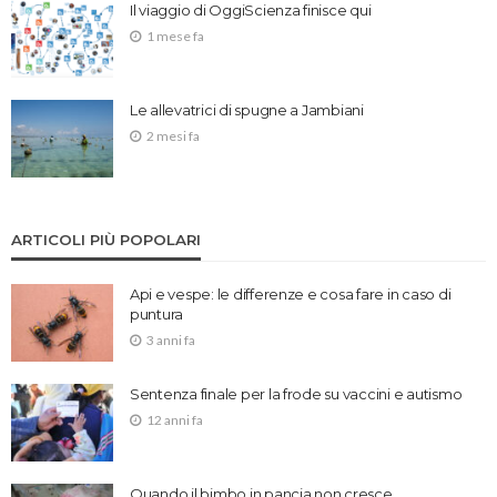
Il viaggio di OggiScienza finisce qui
1 mese fa
Le allevatrici di spugne a Jambiani
2 mesi fa
ARTICOLI PIÙ POPOLARI
Api e vespe: le differenze e cosa fare in caso di
puntura
3 anni fa
Sentenza finale per la frode su vaccini e autismo
12 anni fa
Quando il bimbo in pancia non cresce