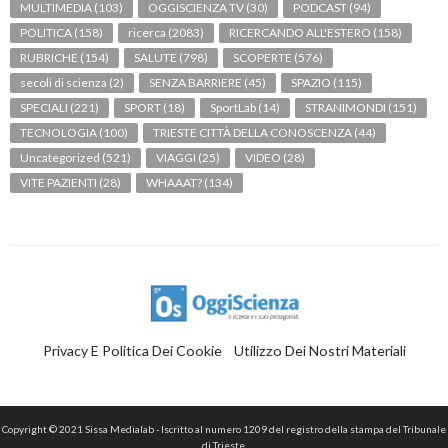
MULTIMEDIA
(103)
OGGISCIENZA TV
(30)
PODCAST
(94)
POLITICA
(158)
ricerca
(2083)
RICERCANDO ALL'ESTERO
(158)
RUBRICHE
(154)
SALUTE
(798)
SCOPERTE
(576)
secoli di scienza
(2)
SENZA BARRIERE
(45)
SPAZIO
(115)
SPECIALI
(221)
SPORT
(18)
SportLab
(14)
STRANIMONDI
(151)
TECNOLOGIA
(100)
TRIESTE CITTÀ DELLA CONOSCENZA
(44)
Uncategorized
(521)
VIAGGI
(25)
VIDEO
(28)
VITE PAZIENTI
(28)
WHAAAT?
(134)
Privacy E Politica Dei Cookie
Utilizzo Dei Nostri Materiali
Copyright © 2021 Sissa Medialab - Iscritto al numero 1209 del registro della stampa del Tribunale
di Trieste.