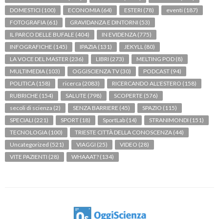
DOMESTICI
(100)
ECONOMIA
(64)
ESTERI
(78)
eventi
(187)
FOTOGRAFIA
(61)
GRAVIDANZA E DINTORNI
(53)
IL PARCO DELLE BUFALE
(404)
IN EVIDENZA
(775)
INFOGRAFICHE
(145)
IPAZIA
(131)
JEKYLL
(80)
LA VOCE DEL MASTER
(236)
LIBRI
(273)
MELTING POD
(8)
MULTIMEDIA
(103)
OGGISCIENZA TV
(30)
PODCAST
(94)
POLITICA
(158)
ricerca
(2083)
RICERCANDO ALL'ESTERO
(158)
RUBRICHE
(154)
SALUTE
(798)
SCOPERTE
(576)
secoli di scienza
(2)
SENZA BARRIERE
(45)
SPAZIO
(115)
SPECIALI
(221)
SPORT
(18)
SportLab
(14)
STRANIMONDI
(151)
TECNOLOGIA
(100)
TRIESTE CITTÀ DELLA CONOSCENZA
(44)
Uncategorized
(521)
VIAGGI
(25)
VIDEO
(28)
VITE PAZIENTI
(28)
WHAAAT?
(134)