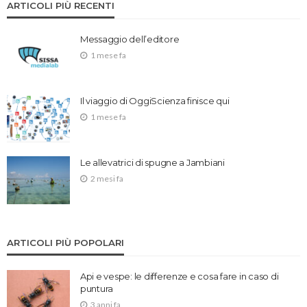
ARTICOLI PIÙ RECENTI
Messaggio dell’editore
1 mese fa
Il viaggio di OggiScienza finisce qui
1 mese fa
Le allevatrici di spugne a Jambiani
2 mesi fa
ARTICOLI PIÙ POPOLARI
Api e vespe: le differenze e cosa fare in caso di
puntura
3 anni fa