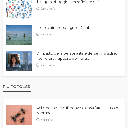
Il viaggio di OggiScienza finisce qui
1 mese fa
Le allevatrici di spugne a Jambiani
2 mesi fa
L’impatto della personalità e del sentirsi soli sul
rischio di sviluppare demenza
2 mesi fa
PIÙ POPOLARI
Api e vespe: le differenze e cosa fare in caso di
puntura
3 anni fa