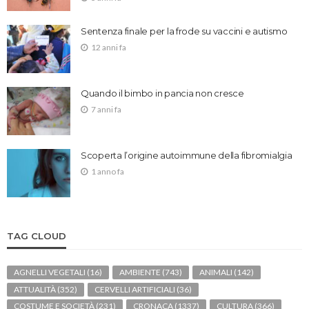
Sentenza finale per la frode su vaccini e autismo
12 anni fa
Quando il bimbo in pancia non cresce
7 anni fa
Scoperta l’origine autoimmune della fibromialgia
1 anno fa
TAG CLOUD
AGNELLI VEGETALI
(16)
AMBIENTE
(743)
ANIMALI
(142)
ATTUALITÀ
(352)
CERVELLI ARTIFICIALI
(36)
COSTUME E SOCIETÀ
(231)
CRONACA
(1337)
CULTURA
(366)