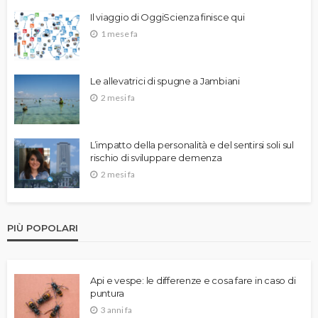
Il viaggio di OggiScienza finisce qui
1 mese fa
Le allevatrici di spugne a Jambiani
2 mesi fa
L’impatto della personalità e del sentirsi soli sul
rischio di sviluppare demenza
2 mesi fa
PIÙ POPOLARI
Api e vespe: le differenze e cosa fare in caso di
puntura
3 anni fa