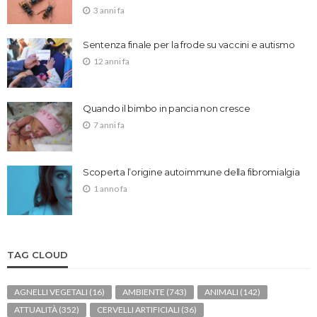
3 anni fa
Sentenza finale per la frode su vaccini e autismo
12 anni fa
Quando il bimbo in pancia non cresce
7 anni fa
Scoperta l’origine autoimmune della fibromialgia
1 anno fa
TAG CLOUD
AGNELLI VEGETALI
(16)
AMBIENTE
(743)
ANIMALI
(142)
ATTUALITÀ
(352)
CERVELLI ARTIFICIALI
(36)