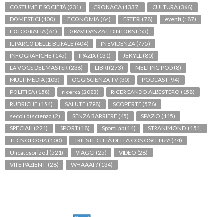
COSTUME E SOCIETÀ
(231)
CRONACA
(1337)
CULTURA
(366)
DOMESTICI
(100)
ECONOMIA
(64)
ESTERI
(78)
eventi
(187)
FOTOGRAFIA
(61)
GRAVIDANZA E DINTORNI
(53)
IL PARCO DELLE BUFALE
(404)
IN EVIDENZA
(775)
INFOGRAFICHE
(145)
IPAZIA
(131)
JEKYLL
(80)
LA VOCE DEL MASTER
(236)
LIBRI
(273)
MELTING POD
(8)
MULTIMEDIA
(103)
OGGISCIENZA TV
(30)
PODCAST
(94)
POLITICA
(158)
ricerca
(2083)
RICERCANDO ALL'ESTERO
(158)
RUBRICHE
(154)
SALUTE
(798)
SCOPERTE
(576)
secoli di scienza
(2)
SENZA BARRIERE
(45)
SPAZIO
(115)
SPECIALI
(221)
SPORT
(18)
SportLab
(14)
STRANIMONDI
(151)
TECNOLOGIA
(100)
TRIESTE CITTÀ DELLA CONOSCENZA
(44)
Uncategorized
(521)
VIAGGI
(25)
VIDEO
(28)
VITE PAZIENTI
(28)
WHAAAT?
(134)