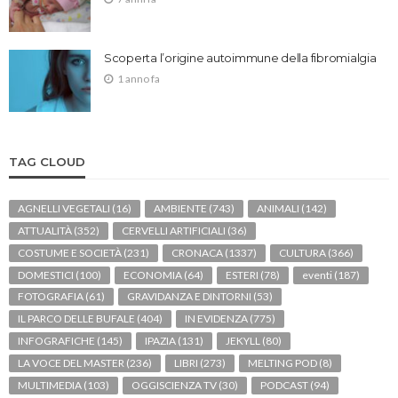
Scoperta l’origine autoimmune della fibromialgia
1 anno fa
TAG CLOUD
AGNELLI VEGETALI
(16)
AMBIENTE
(743)
ANIMALI
(142)
ATTUALITÀ
(352)
CERVELLI ARTIFICIALI
(36)
COSTUME E SOCIETÀ
(231)
CRONACA
(1337)
CULTURA
(366)
DOMESTICI
(100)
ECONOMIA
(64)
ESTERI
(78)
eventi
(187)
FOTOGRAFIA
(61)
GRAVIDANZA E DINTORNI
(53)
IL PARCO DELLE BUFALE
(404)
IN EVIDENZA
(775)
INFOGRAFICHE
(145)
IPAZIA
(131)
JEKYLL
(80)
LA VOCE DEL MASTER
(236)
LIBRI
(273)
MELTING POD
(8)
MULTIMEDIA
(103)
OGGISCIENZA TV
(30)
PODCAST
(94)