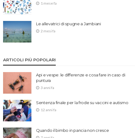
1 mese fa
Le allevatrici di spugne a Jambiani
2 mesi fa
ARTICOLI PIÙ POPOLARI
Api e vespe: le differenze e cosa fare in caso di
puntura
3 anni fa
Sentenza finale per la frode su vaccini e autismo
12 anni fa
Quando il bimbo in pancia non cresce
7 anni fa