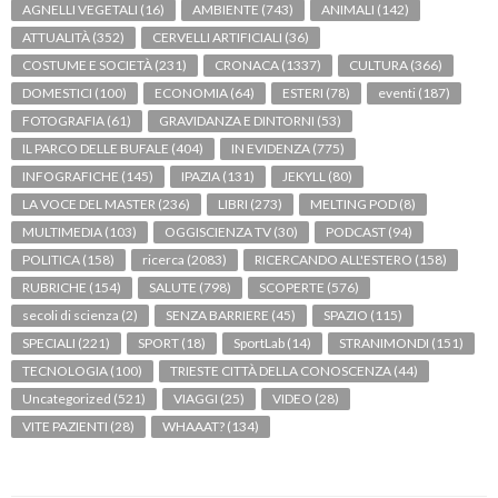
AGNELLI VEGETALI
(16)
AMBIENTE
(743)
ANIMALI
(142)
ATTUALITÀ
(352)
CERVELLI ARTIFICIALI
(36)
COSTUME E SOCIETÀ
(231)
CRONACA
(1337)
CULTURA
(366)
DOMESTICI
(100)
ECONOMIA
(64)
ESTERI
(78)
eventi
(187)
FOTOGRAFIA
(61)
GRAVIDANZA E DINTORNI
(53)
IL PARCO DELLE BUFALE
(404)
IN EVIDENZA
(775)
INFOGRAFICHE
(145)
IPAZIA
(131)
JEKYLL
(80)
LA VOCE DEL MASTER
(236)
LIBRI
(273)
MELTING POD
(8)
MULTIMEDIA
(103)
OGGISCIENZA TV
(30)
PODCAST
(94)
POLITICA
(158)
ricerca
(2083)
RICERCANDO ALL'ESTERO
(158)
RUBRICHE
(154)
SALUTE
(798)
SCOPERTE
(576)
secoli di scienza
(2)
SENZA BARRIERE
(45)
SPAZIO
(115)
SPECIALI
(221)
SPORT
(18)
SportLab
(14)
STRANIMONDI
(151)
TECNOLOGIA
(100)
TRIESTE CITTÀ DELLA CONOSCENZA
(44)
Uncategorized
(521)
VIAGGI
(25)
VIDEO
(28)
VITE PAZIENTI
(28)
WHAAAT?
(134)