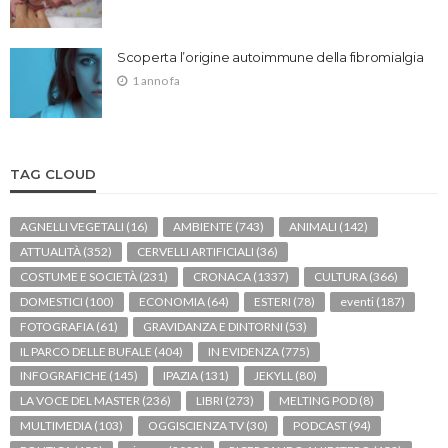
Scoperta l’origine autoimmune della fibromialgia
1 anno fa
TAG CLOUD
AGNELLI VEGETALI
(16)
AMBIENTE
(743)
ANIMALI
(142)
ATTUALITÀ
(352)
CERVELLI ARTIFICIALI
(36)
COSTUME E SOCIETÀ
(231)
CRONACA
(1337)
CULTURA
(366)
DOMESTICI
(100)
ECONOMIA
(64)
ESTERI
(78)
eventi
(187)
FOTOGRAFIA
(61)
GRAVIDANZA E DINTORNI
(53)
IL PARCO DELLE BUFALE
(404)
IN EVIDENZA
(775)
INFOGRAFICHE
(145)
IPAZIA
(131)
JEKYLL
(80)
LA VOCE DEL MASTER
(236)
LIBRI
(273)
MELTING POD
(8)
MULTIMEDIA
(103)
OGGISCIENZA TV
(30)
PODCAST
(94)