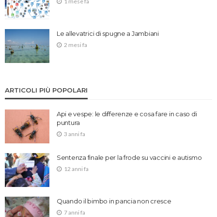
1 mese fa
Le allevatrici di spugne a Jambiani
2 mesi fa
ARTICOLI PIÙ POPOLARI
Api e vespe: le differenze e cosa fare in caso di
puntura
3 anni fa
Sentenza finale per la frode su vaccini e autismo
12 anni fa
Quando il bimbo in pancia non cresce
7 anni fa