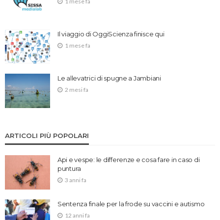
1 mese fa
Il viaggio di OggiScienza finisce qui
1 mese fa
Le allevatrici di spugne a Jambiani
2 mesi fa
ARTICOLI PIÙ POPOLARI
Api e vespe: le differenze e cosa fare in caso di
puntura
3 anni fa
Sentenza finale per la frode su vaccini e autismo
12 anni fa