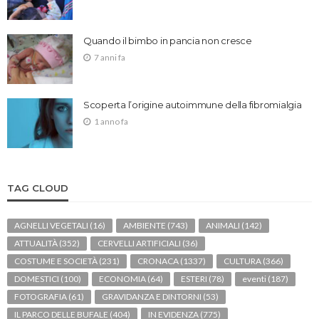
Quando il bimbo in pancia non cresce
7 anni fa
Scoperta l’origine autoimmune della fibromialgia
1 anno fa
TAG CLOUD
AGNELLI VEGETALI
(16)
AMBIENTE
(743)
ANIMALI
(142)
ATTUALITÀ
(352)
CERVELLI ARTIFICIALI
(36)
COSTUME E SOCIETÀ
(231)
CRONACA
(1337)
CULTURA
(366)
DOMESTICI
(100)
ECONOMIA
(64)
ESTERI
(78)
eventi
(187)
FOTOGRAFIA
(61)
GRAVIDANZA E DINTORNI
(53)
IL PARCO DELLE BUFALE
(404)
IN EVIDENZA
(775)