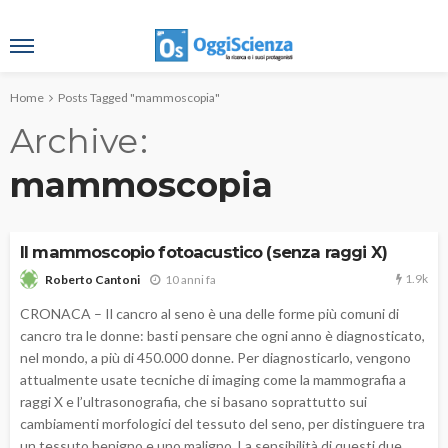
Home
Posts Tagged "mammoscopia"
Archive
mammoscopia
Il mammoscopio fotoacustico (senza raggi X)
1.9k
10 anni fa
Roberto Cantoni
CRONACA – Il cancro al seno è una delle forme più comuni di
cancro tra le donne: basti pensare che ogni anno è diagnosticato,
nel mondo, a più di 450.000 donne. Per diagnosticarlo, vengono
attualmente usate tecniche di imaging come la mammografia a
raggi X e l’ultrasonografia, che si basano soprattutto sui
cambiamenti morfologici del tessuto del seno, per distinguere tra
un tessuto benigno e uno maligno. La sensibilità di questi due