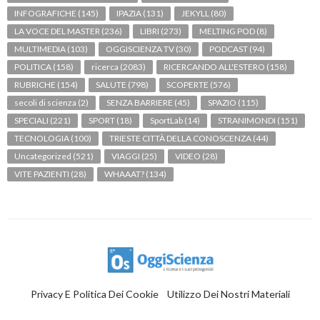
INFOGRAFICHE
(145)
IPAZIA
(131)
JEKYLL
(80)
LA VOCE DEL MASTER
(236)
LIBRI
(273)
MELTING POD
(8)
MULTIMEDIA
(103)
OGGISCIENZA TV
(30)
PODCAST
(94)
POLITICA
(158)
ricerca
(2083)
RICERCANDO ALL'ESTERO
(158)
RUBRICHE
(154)
SALUTE
(798)
SCOPERTE
(576)
secoli di scienza
(2)
SENZA BARRIERE
(45)
SPAZIO
(115)
SPECIALI
(221)
SPORT
(18)
SportLab
(14)
STRANIMONDI
(151)
TECNOLOGIA
(100)
TRIESTE CITTÀ DELLA CONOSCENZA
(44)
Uncategorized
(521)
VIAGGI
(25)
VIDEO
(28)
VITE PAZIENTI
(28)
WHAAAT?
(134)
Privacy E Politica Dei Cookie
Utilizzo Dei Nostri Materiali