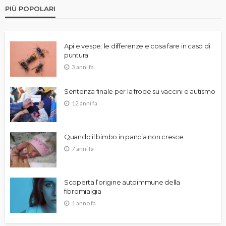
PIÙ POPOLARI
Api e vespe: le differenze e cosa fare in caso di
puntura
3 anni fa
Sentenza finale per la frode su vaccini e autismo
12 anni fa
Quando il bimbo in pancia non cresce
7 anni fa
Scoperta l’origine autoimmune della
fibromialgia
1 anno fa