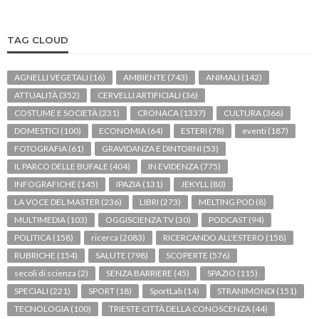
TAG CLOUD
AGNELLI VEGETALI
(16)
AMBIENTE
(743)
ANIMALI
(142)
ATTUALITÀ
(352)
CERVELLI ARTIFICIALI
(36)
COSTUME E SOCIETÀ
(231)
CRONACA
(1337)
CULTURA
(366)
DOMESTICI
(100)
ECONOMIA
(64)
ESTERI
(78)
eventi
(187)
FOTOGRAFIA
(61)
GRAVIDANZA E DINTORNI
(53)
IL PARCO DELLE BUFALE
(404)
IN EVIDENZA
(775)
INFOGRAFICHE
(145)
IPAZIA
(131)
JEKYLL
(80)
LA VOCE DEL MASTER
(236)
LIBRI
(273)
MELTING POD
(8)
MULTIMEDIA
(103)
OGGISCIENZA TV
(30)
PODCAST
(94)
POLITICA
(158)
ricerca
(2083)
RICERCANDO ALL'ESTERO
(158)
RUBRICHE
(154)
SALUTE
(798)
SCOPERTE
(576)
secoli di scienza
(2)
SENZA BARRIERE
(45)
SPAZIO
(115)
SPECIALI
(221)
SPORT
(18)
SportLab
(14)
STRANIMONDI
(151)
TECNOLOGIA
(100)
TRIESTE CITTÀ DELLA CONOSCENZA
(44)