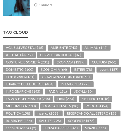
1 anno fa
TAG CLOUD
AGNELLI VEGETALI
(16)
AMBIENTE
(743)
ANIMALI
(142)
ATTUALITÀ
(352)
CERVELLI ARTIFICIALI
(36)
COSTUME E SOCIETÀ
(231)
CRONACA
(1337)
CULTURA
(366)
DOMESTICI
(100)
ECONOMIA
(64)
ESTERI
(78)
eventi
(187)
FOTOGRAFIA
(61)
GRAVIDANZA E DINTORNI
(53)
IL PARCO DELLE BUFALE
(404)
IN EVIDENZA
(775)
INFOGRAFICHE
(145)
IPAZIA
(131)
JEKYLL
(80)
LA VOCE DEL MASTER
(236)
LIBRI
(273)
MELTING POD
(8)
MULTIMEDIA
(103)
OGGISCIENZA TV
(30)
PODCAST
(94)
POLITICA
(158)
ricerca
(2083)
RICERCANDO ALL'ESTERO
(158)
RUBRICHE
(154)
SALUTE
(798)
SCOPERTE
(576)
secoli di scienza
(2)
SENZA BARRIERE
(45)
SPAZIO
(115)