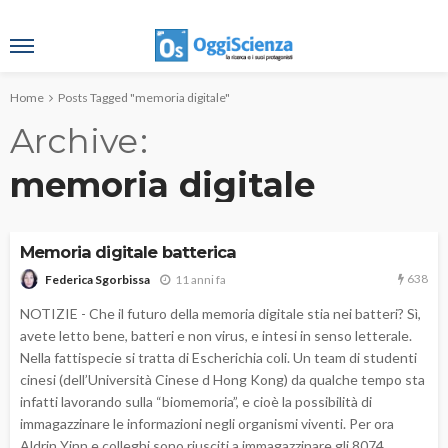
Home
Posts Tagged "memoria digitale"
Archive
memoria digitale
Memoria digitale batterica
638
11 anni fa
Federica Sgorbissa
NOTIZIE - Che il futuro della memoria digitale stia nei batteri? Sì,
avete letto bene, batteri e non virus, e intesi in senso letterale.
Nella fattispecie si tratta di Escherichia coli. Un team di studenti
cinesi (dell’Università Cinese d Hong Kong) da qualche tempo sta
infatti lavorando sulla “biomemoria”, e cioè la possibilità di
immagazzinare le informazioni negli organismi viventi. Per ora
Aldrin Yinn e colleghi sono riusciti a immagazzinare gli 8074