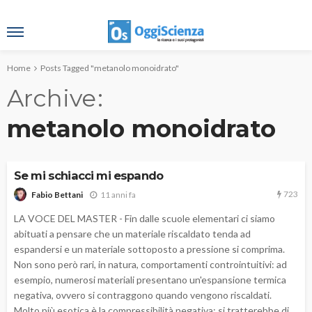
Home
Posts Tagged "metanolo monoidrato"
Archive
metanolo monoidrato
Se mi schiacci mi espando
723
11 anni fa
Fabio Bettani
LA VOCE DEL MASTER - Fin dalle scuole elementari ci siamo
abituati a pensare che un materiale riscaldato tenda ad
espandersi e un materiale sottoposto a pressione si comprima.
Non sono però rari, in natura, comportamenti controintuitivi: ad
esempio, numerosi materiali presentano un'espansione termica
negativa, ovvero si contraggono quando vengono riscaldati.
Molto più esotica è la compressibilità negativa: si tratterebbe di