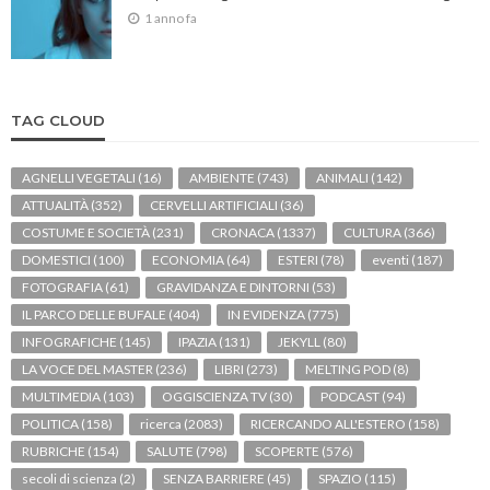
1 anno fa
TAG CLOUD
AGNELLI VEGETALI
(16)
AMBIENTE
(743)
ANIMALI
(142)
ATTUALITÀ
(352)
CERVELLI ARTIFICIALI
(36)
COSTUME E SOCIETÀ
(231)
CRONACA
(1337)
CULTURA
(366)
DOMESTICI
(100)
ECONOMIA
(64)
ESTERI
(78)
eventi
(187)
FOTOGRAFIA
(61)
GRAVIDANZA E DINTORNI
(53)
IL PARCO DELLE BUFALE
(404)
IN EVIDENZA
(775)
INFOGRAFICHE
(145)
IPAZIA
(131)
JEKYLL
(80)
LA VOCE DEL MASTER
(236)
LIBRI
(273)
MELTING POD
(8)
MULTIMEDIA
(103)
OGGISCIENZA TV
(30)
PODCAST
(94)
POLITICA
(158)
ricerca
(2083)
RICERCANDO ALL'ESTERO
(158)
RUBRICHE
(154)
SALUTE
(798)
SCOPERTE
(576)
secoli di scienza
(2)
SENZA BARRIERE
(45)
SPAZIO
(115)