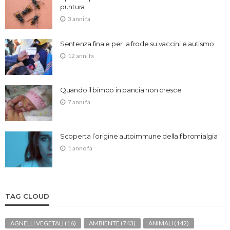
puntura
3 anni fa
Sentenza finale per la frode su vaccini e autismo
12 anni fa
Quando il bimbo in pancia non cresce
7 anni fa
Scoperta l’origine autoimmune della fibromialgia
1 anno fa
TAG CLOUD
AGNELLI VEGETALI
(16)
AMBIENTE
(743)
ANIMALI
(142)