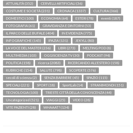
ATTUALITÀ
(352)
CERVELLI ARTIFICIALI
(36)
COSTUME E SOCIETÀ
(231)
CRONACA
(1337)
CULTURA
(366)
DOMESTICI
(100)
ECONOMIA
(64)
ESTERI
(78)
eventi
(187)
FOTOGRAFIA
(61)
GRAVIDANZA E DINTORNI
(53)
IL PARCO DELLE BUFALE
(404)
IN EVIDENZA
(775)
INFOGRAFICHE
(145)
IPAZIA
(131)
JEKYLL
(80)
LA VOCE DEL MASTER
(236)
LIBRI
(273)
MELTING POD
(8)
MULTIMEDIA
(103)
OGGISCIENZA TV
(30)
PODCAST
(94)
POLITICA
(158)
ricerca
(2083)
RICERCANDO ALL'ESTERO
(158)
RUBRICHE
(154)
SALUTE
(798)
SCOPERTE
(576)
secoli di scienza
(2)
SENZA BARRIERE
(45)
SPAZIO
(115)
SPECIALI
(221)
SPORT
(18)
SportLab
(14)
STRANIMONDI
(151)
TECNOLOGIA
(100)
TRIESTE CITTÀ DELLA CONOSCENZA
(44)
Uncategorized
(521)
VIAGGI
(25)
VIDEO
(28)
VITE PAZIENTI
(28)
WHAAAT?
(134)