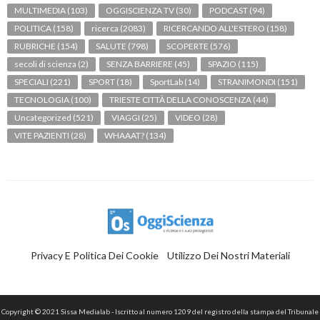
MULTIMEDIA
(103)
OGGISCIENZA TV
(30)
PODCAST
(94)
POLITICA
(158)
ricerca
(2083)
RICERCANDO ALL'ESTERO
(158)
RUBRICHE
(154)
SALUTE
(798)
SCOPERTE
(576)
secoli di scienza
(2)
SENZA BARRIERE
(45)
SPAZIO
(115)
SPECIALI
(221)
SPORT
(18)
SportLab
(14)
STRANIMONDI
(151)
TECNOLOGIA
(100)
TRIESTE CITTÀ DELLA CONOSCENZA
(44)
Uncategorized
(521)
VIAGGI
(25)
VIDEO
(28)
VITE PAZIENTI
(28)
WHAAAT?
(134)
Privacy E Politica Dei Cookie
Utilizzo Dei Nostri Materiali
Copyright © 2021 Sissa Medialab - Iscritto al numero 1209 del registro della stampa del Tribunale