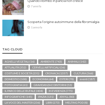
Quando il bimbo in pancia non cresce
7 anni fa
Scoperta l’origine autoimmune della fibromialgia
1 anno fa
TAG CLOUD
AGNELLI VEGETALI
(16)
AMBIENTE
(743)
ANIMALI
(142)
ATTUALITÀ
(352)
CERVELLI ARTIFICIALI
(36)
COSTUME E SOCIETÀ
(231)
CRONACA
(1337)
CULTURA
(366)
DOMESTICI
(100)
ECONOMIA
(64)
ESTERI
(78)
eventi
(187)
FOTOGRAFIA
(61)
GRAVIDANZA E DINTORNI
(53)
IL PARCO DELLE BUFALE
(404)
IN EVIDENZA
(775)
INFOGRAFICHE
(145)
IPAZIA
(131)
JEKYLL
(80)
LA VOCE DEL MASTER
(236)
LIBRI
(273)
MELTING POD
(8)