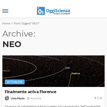
Home
Posts Tagged "NEO"
Archive
NEO
ATTUALITÀ
Finalmente arriva Florence
1.3k
4 anni fa
Livia Marin
Questo di settembre è il passaggio più ravvicinato dell’asteroide