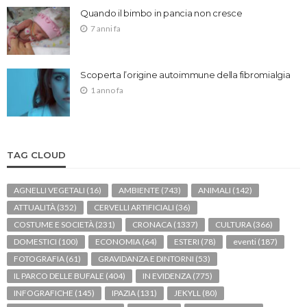
Quando il bimbo in pancia non cresce
7 anni fa
Scoperta l’origine autoimmune della fibromialgia
1 anno fa
TAG CLOUD
AGNELLI VEGETALI
(16)
AMBIENTE
(743)
ANIMALI
(142)
ATTUALITÀ
(352)
CERVELLI ARTIFICIALI
(36)
COSTUME E SOCIETÀ
(231)
CRONACA
(1337)
CULTURA
(366)
DOMESTICI
(100)
ECONOMIA
(64)
ESTERI
(78)
eventi
(187)
FOTOGRAFIA
(61)
GRAVIDANZA E DINTORNI
(53)
IL PARCO DELLE BUFALE
(404)
IN EVIDENZA
(775)
INFOGRAFICHE
(145)
IPAZIA
(131)
JEKYLL
(80)