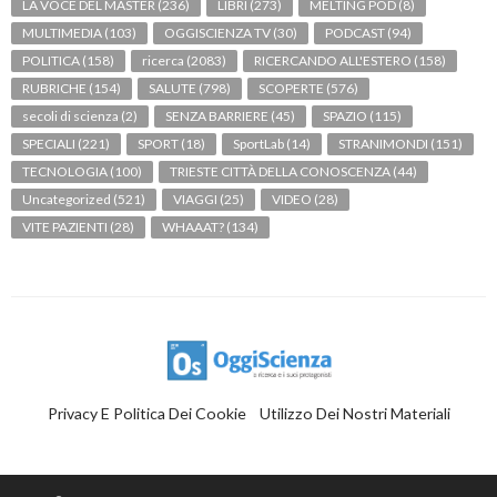
LA VOCE DEL MASTER
(236)
LIBRI
(273)
MELTING POD
(8)
MULTIMEDIA
(103)
OGGISCIENZA TV
(30)
PODCAST
(94)
POLITICA
(158)
ricerca
(2083)
RICERCANDO ALL'ESTERO
(158)
RUBRICHE
(154)
SALUTE
(798)
SCOPERTE
(576)
secoli di scienza
(2)
SENZA BARRIERE
(45)
SPAZIO
(115)
SPECIALI
(221)
SPORT
(18)
SportLab
(14)
STRANIMONDI
(151)
TECNOLOGIA
(100)
TRIESTE CITTÀ DELLA CONOSCENZA
(44)
Uncategorized
(521)
VIAGGI
(25)
VIDEO
(28)
VITE PAZIENTI
(28)
WHAAAT?
(134)
Privacy E Politica Dei Cookie
Utilizzo Dei Nostri Materiali