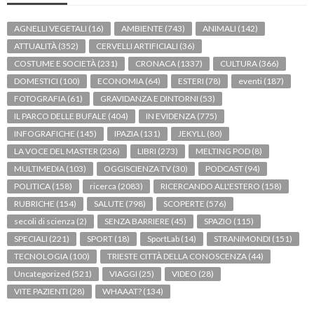
AGNELLI VEGETALI
(16)
AMBIENTE
(743)
ANIMALI
(142)
ATTUALITÀ
(352)
CERVELLI ARTIFICIALI
(36)
COSTUME E SOCIETÀ
(231)
CRONACA
(1337)
CULTURA
(366)
DOMESTICI
(100)
ECONOMIA
(64)
ESTERI
(78)
eventi
(187)
FOTOGRAFIA
(61)
GRAVIDANZA E DINTORNI
(53)
IL PARCO DELLE BUFALE
(404)
IN EVIDENZA
(775)
INFOGRAFICHE
(145)
IPAZIA
(131)
JEKYLL
(80)
LA VOCE DEL MASTER
(236)
LIBRI
(273)
MELTING POD
(8)
MULTIMEDIA
(103)
OGGISCIENZA TV
(30)
PODCAST
(94)
POLITICA
(158)
ricerca
(2083)
RICERCANDO ALL'ESTERO
(158)
RUBRICHE
(154)
SALUTE
(798)
SCOPERTE
(576)
secoli di scienza
(2)
SENZA BARRIERE
(45)
SPAZIO
(115)
SPECIALI
(221)
SPORT
(18)
SportLab
(14)
STRANIMONDI
(151)
TECNOLOGIA
(100)
TRIESTE CITTÀ DELLA CONOSCENZA
(44)
Uncategorized
(521)
VIAGGI
(25)
VIDEO
(28)
VITE PAZIENTI
(28)
WHAAAT?
(134)