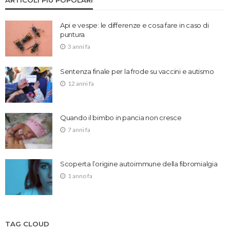
ARTICOLI PIÙ POPOLARI
Api e vespe: le differenze e cosa fare in caso di
puntura
3 anni fa
Sentenza finale per la frode su vaccini e autismo
12 anni fa
Quando il bimbo in pancia non cresce
7 anni fa
Scoperta l’origine autoimmune della fibromialgia
1 anno fa
TAG CLOUD