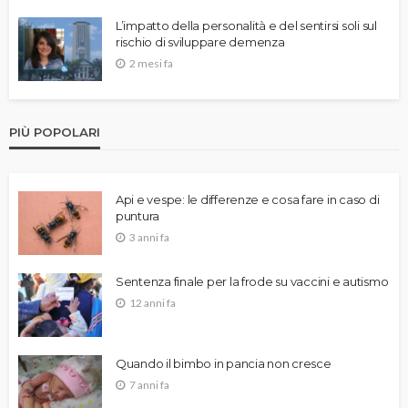
L’impatto della personalità e del sentirsi soli sul
rischio di sviluppare demenza
2 mesi fa
PIÙ POPOLARI
Api e vespe: le differenze e cosa fare in caso di
puntura
3 anni fa
Sentenza finale per la frode su vaccini e autismo
12 anni fa
Quando il bimbo in pancia non cresce
7 anni fa