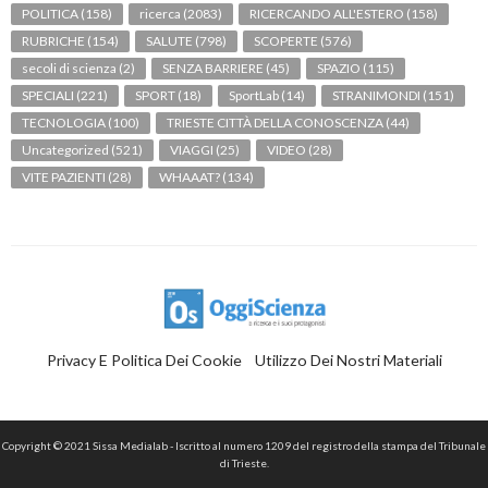
POLITICA
(158)
ricerca
(2083)
RICERCANDO ALL'ESTERO
(158)
RUBRICHE
(154)
SALUTE
(798)
SCOPERTE
(576)
secoli di scienza
(2)
SENZA BARRIERE
(45)
SPAZIO
(115)
SPECIALI
(221)
SPORT
(18)
SportLab
(14)
STRANIMONDI
(151)
TECNOLOGIA
(100)
TRIESTE CITTÀ DELLA CONOSCENZA
(44)
Uncategorized
(521)
VIAGGI
(25)
VIDEO
(28)
VITE PAZIENTI
(28)
WHAAAT?
(134)
Privacy E Politica Dei Cookie
Utilizzo Dei Nostri Materiali
Copyright © 2021 Sissa Medialab - Iscritto al numero 1209 del registro della stampa del Tribunale
di Trieste.