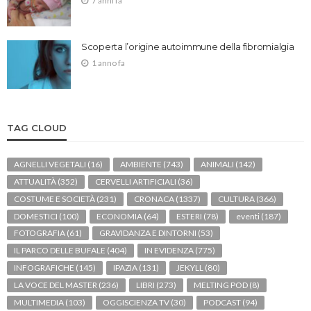
7 anni fa
Scoperta l’origine autoimmune della fibromialgia
1 anno fa
TAG CLOUD
AGNELLI VEGETALI
(16)
AMBIENTE
(743)
ANIMALI
(142)
ATTUALITÀ
(352)
CERVELLI ARTIFICIALI
(36)
COSTUME E SOCIETÀ
(231)
CRONACA
(1337)
CULTURA
(366)
DOMESTICI
(100)
ECONOMIA
(64)
ESTERI
(78)
eventi
(187)
FOTOGRAFIA
(61)
GRAVIDANZA E DINTORNI
(53)
IL PARCO DELLE BUFALE
(404)
IN EVIDENZA
(775)
INFOGRAFICHE
(145)
IPAZIA
(131)
JEKYLL
(80)
LA VOCE DEL MASTER
(236)
LIBRI
(273)
MELTING POD
(8)
MULTIMEDIA
(103)
OGGISCIENZA TV
(30)
PODCAST
(94)