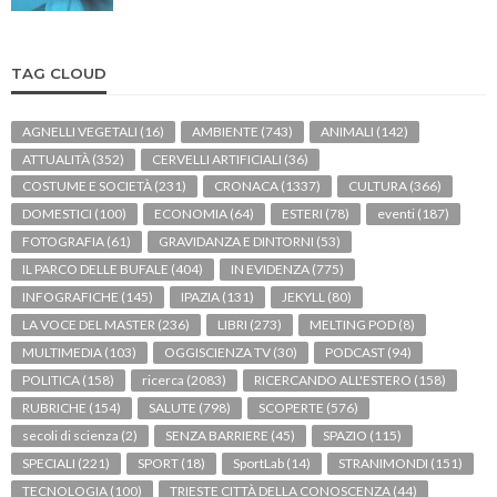
TAG CLOUD
AGNELLI VEGETALI
(16)
AMBIENTE
(743)
ANIMALI
(142)
ATTUALITÀ
(352)
CERVELLI ARTIFICIALI
(36)
COSTUME E SOCIETÀ
(231)
CRONACA
(1337)
CULTURA
(366)
DOMESTICI
(100)
ECONOMIA
(64)
ESTERI
(78)
eventi
(187)
FOTOGRAFIA
(61)
GRAVIDANZA E DINTORNI
(53)
IL PARCO DELLE BUFALE
(404)
IN EVIDENZA
(775)
INFOGRAFICHE
(145)
IPAZIA
(131)
JEKYLL
(80)
LA VOCE DEL MASTER
(236)
LIBRI
(273)
MELTING POD
(8)
MULTIMEDIA
(103)
OGGISCIENZA TV
(30)
PODCAST
(94)
POLITICA
(158)
ricerca
(2083)
RICERCANDO ALL'ESTERO
(158)
RUBRICHE
(154)
SALUTE
(798)
SCOPERTE
(576)
secoli di scienza
(2)
SENZA BARRIERE
(45)
SPAZIO
(115)
SPECIALI
(221)
SPORT
(18)
SportLab
(14)
STRANIMONDI
(151)
TECNOLOGIA
(100)
TRIESTE CITTÀ DELLA CONOSCENZA
(44)