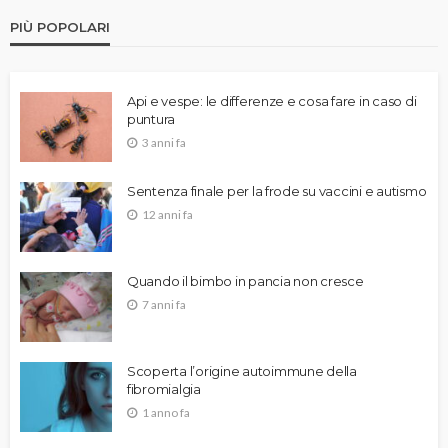
PIÙ POPOLARI
Api e vespe: le differenze e cosa fare in caso di
puntura
3 anni fa
Sentenza finale per la frode su vaccini e autismo
12 anni fa
Quando il bimbo in pancia non cresce
7 anni fa
Scoperta l’origine autoimmune della
fibromialgia
1 anno fa