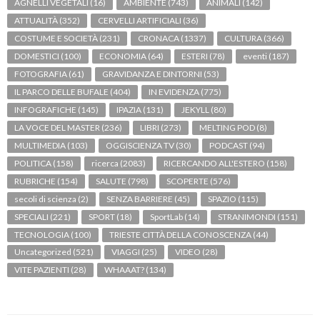
AGNELLI VEGETALI
(16)
AMBIENTE
(743)
ANIMALI
(142)
ATTUALITÀ
(352)
CERVELLI ARTIFICIALI
(36)
COSTUME E SOCIETÀ
(231)
CRONACA
(1337)
CULTURA
(366)
DOMESTICI
(100)
ECONOMIA
(64)
ESTERI
(78)
eventi
(187)
FOTOGRAFIA
(61)
GRAVIDANZA E DINTORNI
(53)
IL PARCO DELLE BUFALE
(404)
IN EVIDENZA
(775)
INFOGRAFICHE
(145)
IPAZIA
(131)
JEKYLL
(80)
LA VOCE DEL MASTER
(236)
LIBRI
(273)
MELTING POD
(8)
MULTIMEDIA
(103)
OGGISCIENZA TV
(30)
PODCAST
(94)
POLITICA
(158)
ricerca
(2083)
RICERCANDO ALL'ESTERO
(158)
RUBRICHE
(154)
SALUTE
(798)
SCOPERTE
(576)
secoli di scienza
(2)
SENZA BARRIERE
(45)
SPAZIO
(115)
SPECIALI
(221)
SPORT
(18)
SportLab
(14)
STRANIMONDI
(151)
TECNOLOGIA
(100)
TRIESTE CITTÀ DELLA CONOSCENZA
(44)
Uncategorized
(521)
VIAGGI
(25)
VIDEO
(28)
VITE PAZIENTI
(28)
WHAAAT?
(134)