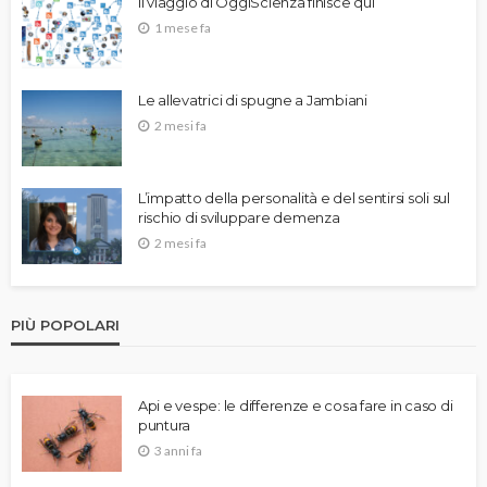
Il viaggio di OggiScienza finisce qui
1 mese fa
Le allevatrici di spugne a Jambiani
2 mesi fa
L’impatto della personalità e del sentirsi soli sul
rischio di sviluppare demenza
2 mesi fa
PIÙ POPOLARI
Api e vespe: le differenze e cosa fare in caso di
puntura
3 anni fa