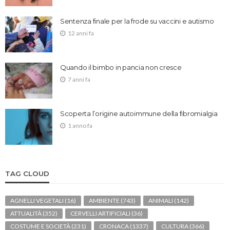
Sentenza finale per la frode su vaccini e autismo
12 anni fa
Quando il bimbo in pancia non cresce
7 anni fa
Scoperta l’origine autoimmune della fibromialgia
1 anno fa
TAG CLOUD
AGNELLI VEGETALI
(16)
AMBIENTE
(743)
ANIMALI
(142)
ATTUALITÀ
(352)
CERVELLI ARTIFICIALI
(36)
COSTUME E SOCIETÀ
(231)
CRONACA
(1337)
CULTURA
(366)