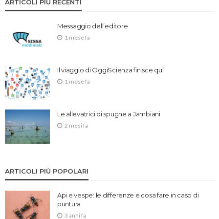
ARTICOLI PIÙ RECENTI
Messaggio dell’editore
1 mese fa
Il viaggio di OggiScienza finisce qui
1 mese fa
Le allevatrici di spugne a Jambiani
2 mesi fa
ARTICOLI PIÙ POPOLARI
Api e vespe: le differenze e cosa fare in caso di
puntura
3 anni fa