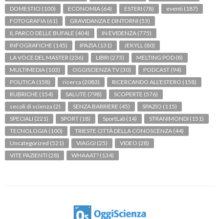
DOMESTICI
(100)
ECONOMIA
(64)
ESTERI
(78)
eventi
(187)
FOTOGRAFIA
(61)
GRAVIDANZA E DINTORNI
(53)
IL PARCO DELLE BUFALE
(404)
IN EVIDENZA
(775)
INFOGRAFICHE
(145)
IPAZIA
(131)
JEKYLL
(80)
LA VOCE DEL MASTER
(236)
LIBRI
(273)
MELTING POD
(8)
MULTIMEDIA
(103)
OGGISCIENZA TV
(30)
PODCAST
(94)
POLITICA
(158)
ricerca
(2083)
RICERCANDO ALL'ESTERO
(158)
RUBRICHE
(154)
SALUTE
(798)
SCOPERTE
(576)
secoli di scienza
(2)
SENZA BARRIERE
(45)
SPAZIO
(115)
SPECIALI
(221)
SPORT
(18)
SportLab
(14)
STRANIMONDI
(151)
TECNOLOGIA
(100)
TRIESTE CITTÀ DELLA CONOSCENZA
(44)
Uncategorized
(521)
VIAGGI
(25)
VIDEO
(28)
VITE PAZIENTI
(28)
WHAAAT?
(134)