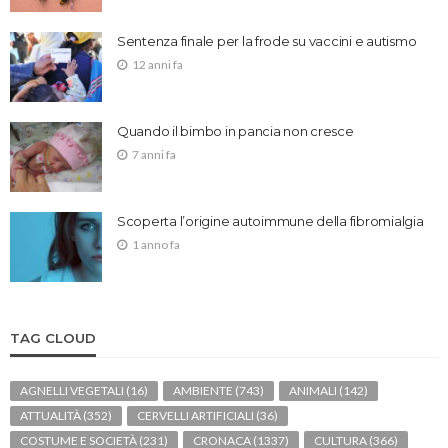
Sentenza finale per la frode su vaccini e autismo
12 anni fa
Quando il bimbo in pancia non cresce
7 anni fa
Scoperta l’origine autoimmune della fibromialgia
1 anno fa
TAG CLOUD
AGNELLI VEGETALI
(16)
AMBIENTE
(743)
ANIMALI
(142)
ATTUALITÀ
(352)
CERVELLI ARTIFICIALI
(36)
COSTUME E SOCIETÀ
(231)
CRONACA
(1337)
CULTURA
(366)