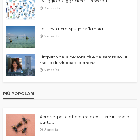
Il viaggio di OggiScienza finisce qui
1 mese fa
Le allevatrici di spugne a Jambiani
2 mesi fa
L’impatto della personalità e del sentirsi soli sul
rischio di sviluppare demenza
2 mesi fa
PIÙ POPOLARI
Api e vespe: le differenze e cosa fare in caso di
puntura
3 anni fa