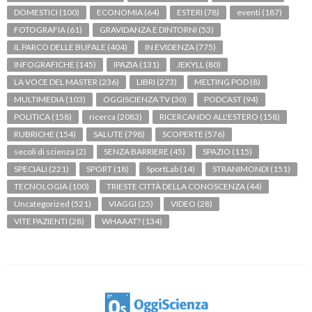
DOMESTICI
(100)
ECONOMIA
(64)
ESTERI
(78)
eventi
(187)
FOTOGRAFIA
(61)
GRAVIDANZA E DINTORNI
(53)
IL PARCO DELLE BUFALE
(404)
IN EVIDENZA
(775)
INFOGRAFICHE
(145)
IPAZIA
(131)
JEKYLL
(80)
LA VOCE DEL MASTER
(236)
LIBRI
(273)
MELTING POD
(8)
MULTIMEDIA
(103)
OGGISCIENZA TV
(30)
PODCAST
(94)
POLITICA
(158)
ricerca
(2083)
RICERCANDO ALL'ESTERO
(158)
RUBRICHE
(154)
SALUTE
(798)
SCOPERTE
(576)
secoli di scienza
(2)
SENZA BARRIERE
(45)
SPAZIO
(115)
SPECIALI
(221)
SPORT
(18)
SportLab
(14)
STRANIMONDI
(151)
TECNOLOGIA
(100)
TRIESTE CITTÀ DELLA CONOSCENZA
(44)
Uncategorized
(521)
VIAGGI
(25)
VIDEO
(28)
VITE PAZIENTI
(28)
WHAAAT?
(134)