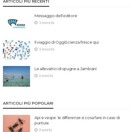
ARTICOLI PIÙ RECENTI
Messaggio dell’editore
1 mese fa
Il viaggio di OggiScienza finisce qui
1 mese fa
Le allevatrici di spugne a Jambiani
2 mesi fa
ARTICOLI PIÙ POPOLARI
Api e vespe: le differenze e cosa fare in caso di
puntura
3 anni fa